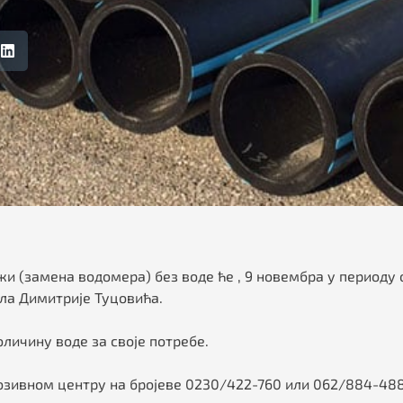
 (замена водомера) без воде ће , 9 новембра у периоду од
гла Димитрије Туцовића.
личину воде за своје потребе.
озивном центру на бројеве 0230/422-760 или 062/884-48