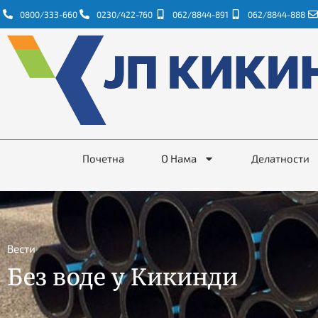
0800/333-660
0230/422-760
062/8844-891
062/8844-888
Почетна
О Нама
Делатности
Вести
Без воде у Кикинди