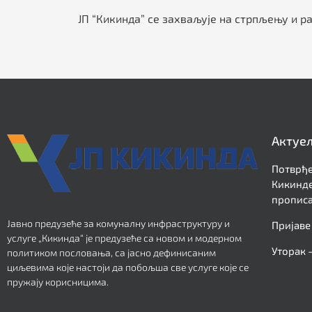
ЈП “Кикинда” се захваљује на стрпљењу и 
Актуе
Потврђе
Кикинде
прописа
Јавно предузеће за комуналну инфраструктуру и
Пријаве
услуге „Кикинда“ је предузеће са новом и модерном
Уторак 
политиком пословања, са јасно дефинисаним
циљевима које настоји да побољша све услуге које се
пружају корисницима.