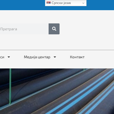
Српски језик
иси
Медија центар
Контакт