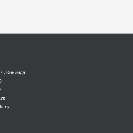
4, Кикинда
0
0
.rs
da.rs