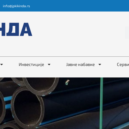
info@jpkikinda.rs
Инвестиције
Јавне набавке
Серв