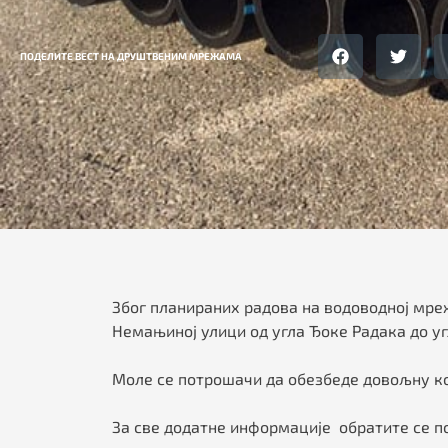
ПОДЕЛИТЕ ВЕСТ НА ДРУШТВЕНИМ МРЕЖАМА
Због планираних радова на водоводној мрежи
Немањиној улици од угла Ђоке Радака до у
Моле се потрошачи да обезбеде довољну ко
За све додатне информације обратите се п