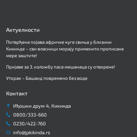
Актуелности
Потврђена појава афричке куге свиња у близини
Кикинде – сви власници морају применити прописане
мере заштите!
Пријаве за 3. изложбу паса мешанаца су отворене!
Уторак – Башаид повремено без воде
Контакт
Иђошки друм 4, Кикинда
0800/333-660
0230/422-760
info@jpkikinda.rs