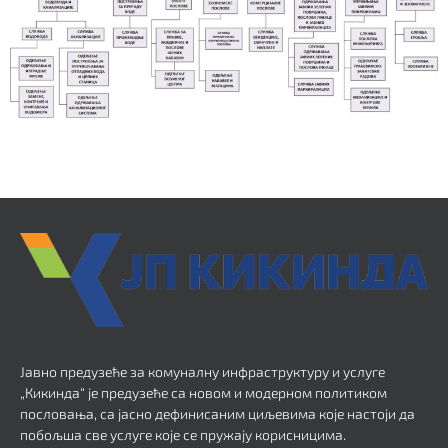
Јавно предузеће за комуналну инфраструктуру и услуге
„Кикинда“ је предузеће са новом и модерном политиком
пословања, са јасно дефинисаним циљевима које настоји да
побољша све услуге које се пружају корисницима.