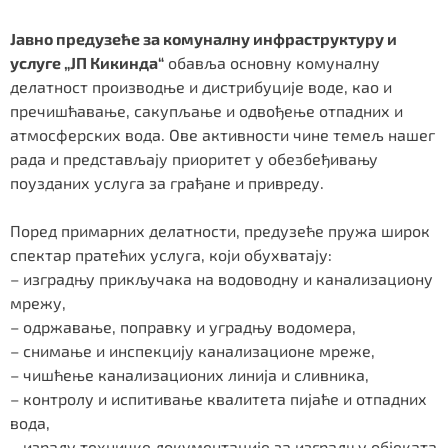
Јавно предузеће за комуналну инфраструктуру и
услуге „ЈП Кикинда“
обавља основну комуналну
делатност производње и дистрибуције воде, као и
пречишћавање, сакупљање и одвођење отпадних и
атмосферских вода. Ове активности чине темељ нашег
рада и представљају приоритет у обезбеђивању
поузданих услуга за грађане и привреду.
Поред примарних делатности, предузеће пружа широк
спектар пратећих услуга, који обухватају:
– изградњу прикључака на водоводну и канализациону
мрежу,
– одржавање, поправку и уградњу водомера,
– снимање и инспекцију канализационе мреже,
– чишћење канализационих линија и сливника,
– контролу и испитивање квалитета пијаће и отпадних
вода,
– израду техничке документације за изградњу објеката