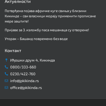
Актуелности
Потврђена појава афричке куге свиња у близини
Кикинде – сви власници морају применити прописане
мере заштите!
Пријаве за 3. изложбу паса мешанаца су отворене!
Уторак – Башаид повремено без воде
Контакт
Иђошки друм 4, Кикинда
0800/333-660
0230/422-760
info@jpkikinda.rs
office@jpkikinda.rs