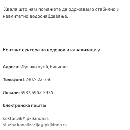
Хвала што нам помажете да одржавамо стабилно и
квалитетно водоснабдевање.
Контакт сектора за водовод и канализацију
Адреса:
Иђошки пут 4, Кикинда
Телефон:
0230/422-760
Локали:
5937, 5942, 5934
Електронска пошта:
sektor.vik@jpkikinda.rs
sluzba.kanalizacija@jpkikinda.rs