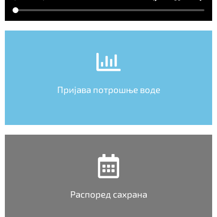
Пријава потрошње воде
Распоред сахрана