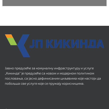
Јавно предузеће за комуналну инфраструктуру и услуге
„Кикинда“ је предузеће са новом и модерном политиком
пословања, са јасно дефинисаним циљевима које настоји да
побољша све услуге које се пружају корисницима.