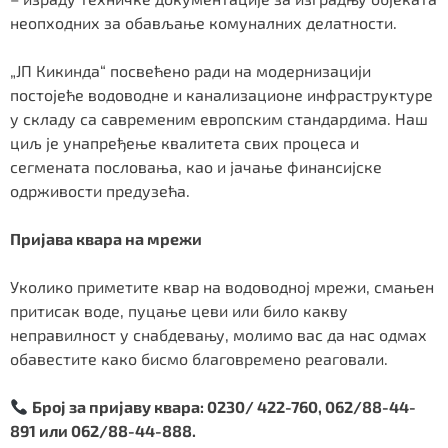
неопходних за обављање комуналних делатности.
„ЈП Кикинда“ посвећено ради на модернизацији
постојеће водоводне и канализационе инфраструктуре
у складу са савременим европским стандардима. Наш
циљ је унапређење квалитета свих процеса и
сегмената пословања, као и јачање финансијске
одрживости предузећа.
Пријава квара на мрежи
Уколико приметите квар на водоводној мрежи, смањен
притисак воде, пуцање цеви или било какву
неправилност у снабдевању, молимо вас да нас одмах
обавестите како бисмо благовремено реаговали.
Број за пријаву квара: 0230/ 422-760, 062/88-44-
891 или 062/88-44-888.