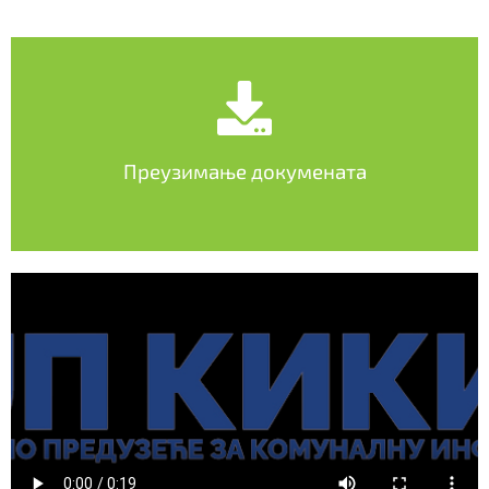
Преузимање докумената