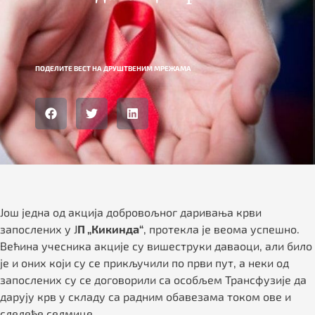
ПОДЕЛИТЕ ВЕСТ НА ДРУШТВЕНИМ МРЕЖАМА
Још једна од акција добровољног даривања крви
запослених у Ј
П „Кикинда“
, протекла је веома успешно.
Већина учесника акције су вишеструки даваоци, али било
је и оних који су се прикључили по први пут, а неки од
запослених су се договорили са особљем Трансфузије да
дарују крв у складу са радним обавезама током ове и
следеће седмице.