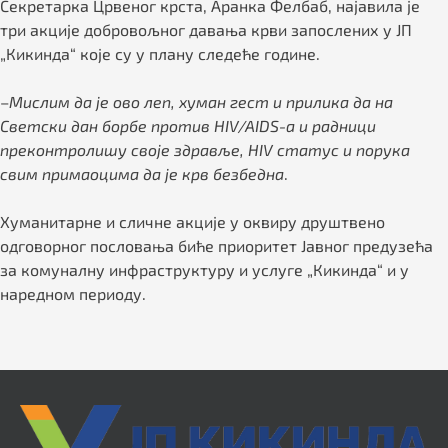
Секретарка Црвеног крста, Аранка Фелбаб, најавила је
три акције добровољног давања крви запослених у ЈП
„Кикинда“ које су у плану следеће године.
–
Мислим да је ово леп, хуман гест и прилика да на
Светски дан борбе против HIV/AIDS-a и радници
преконтролишу своје здравље, HIV статус и порука
свим примаоцима да је крв безбедна
.
Хуманитарне и сличне акције у оквиру друштвено
одговорног пословања биће приоритет Јавног предузећа
за комуналну инфраструктуру и услуге „Кикинда“ и у
наредном периоду.