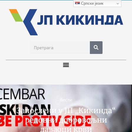
Српски језик
Вести
Запослени у ЈП „Кикинда“
редовни добровољни
даваоци крви