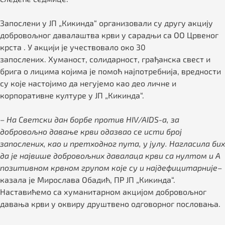
Запослени у ЈП „Кикинда“ организовали су другу акцију
добровољног давалаштва крви у сарадњи са ОО Црвеног
крста . У акцији је учествовало око 30
запослених. Хуманост, солидарност, грађанска свест и
брига о лицима којима је помоћ најпотребнија, вредности
су које настојимо да негујемо као део личне и
корпоративне културе у ЈП „Кикинда“.
–
На Светски дан борбе против HIV/AIDS-a, за
добровољно давање крви одазвао се исти број
запослених, као и претходног пута, у јулу. Нагласила бих
да је највише добровољних давалаца крви са нултом и А
позитивном крвном групом које су и најдефицитарније
–
казала је Мирослава Обадић, ПР ЈП „Кикинда“.
Наставићемо са хуманитарном акцијом добровољног
давања крви у оквиру друштвено одговорног пословања.