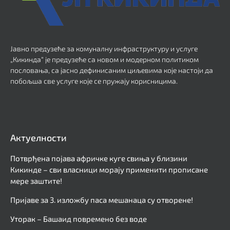
Јавно предузеће за комуналну инфраструктуру и услуге
„Кикинда“ је предузеће са новом и модерном политиком
пословања, са јасно дефинисаним циљевима које настоји да
побољша све услуге које се пружају корисницима.
Актуелности
Потврђена појава афричке куге свиња у близини
Кикинде – сви власници морају применити прописане
мере заштите!
Пријаве за 3. изложбу паса мешанаца су отворене!
Уторак – Башаид повремено без воде