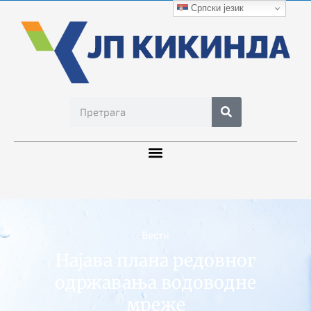
Српски језик
Вести
Најава плана редовног
одржавања водоводне
мреже