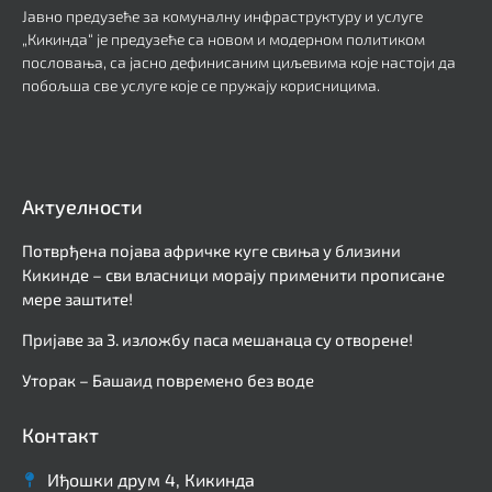
Јавно предузеће за комуналну инфраструктуру и услуге
„Кикинда“ је предузеће са новом и модерном политиком
пословања, са јасно дефинисаним циљевима које настоји да
побољша све услуге које се пружају корисницима.
Актуелности
Потврђена појава афричке куге свиња у близини
Кикинде – сви власници морају применити прописане
мере заштите!
Пријаве за 3. изложбу паса мешанаца су отворене!
Уторак – Башаид повремено без воде
Контакт
Иђошки друм 4, Кикинда