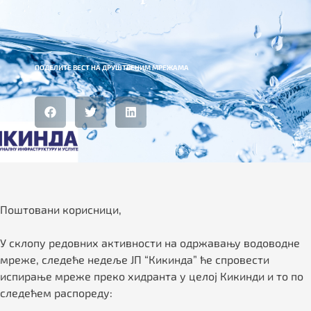
ПОДЕЛИТЕ ВЕСТ НА ДРУШТВЕНИМ МРЕЖАМА
Поштовани корисници,
У склопу редовних активности на одржавању водоводне
мреже, следеће недеље ЈП “Кикинда” ће спровести
испирање мреже преко хидранта у целој Кикинди и то по
следећем распореду: