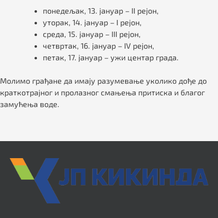
понедељак, 13. јануар – II рејон,
уторак, 14. јануар – I рејон,
среда, 15. јануар – III рејон,
четвртак, 16. јануар – IV рејон,
петак, 17. јануар – ужи центар града.
Молимо грађане да имају разумевање уколико дође до
краткотрајног и пролазног смањења притиска и благог
замућења воде.