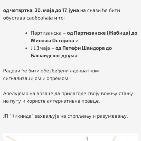
од четвртка, 30. маја до 17. јуна
на снази ће бити
обустава саобраћаја и то:
Партизанска –
од Партизанске (Жабица) до
Милоша Остојина
и
Ј.Ј.Змаја –
од Петефи Шандора до
Башаидског друма.
Радови ће бити обезбеђени адекватном
сигнализацијом и опремом.
Апелујемо на возаче да прилагоде своју вожњу стању
на путу и користе алтернативне правце.
ЈП “Кикинда” захваљује на стрпљењу и разумевању.