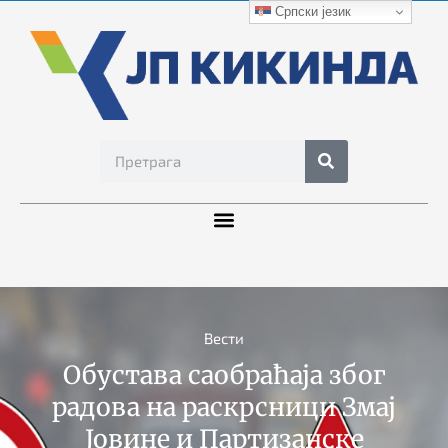
Српски језик
Вести
Обустава саобраћаја због
радова на раскрсници Змај
Јовине и Партизанске