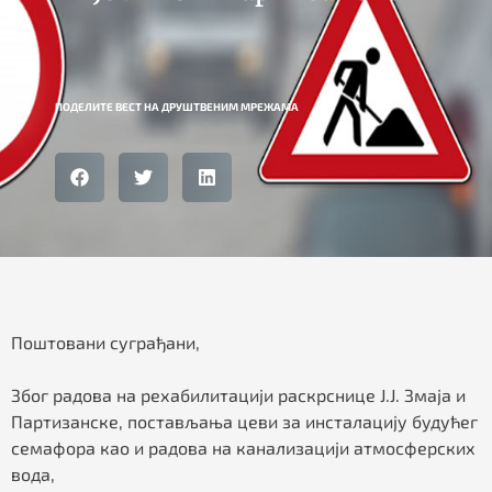
ПОДЕЛИТЕ ВЕСТ НА ДРУШТВЕНИМ МРЕЖАМА
Поштовани суграђани,
Због радова на рехабилитацији раскрснице Ј.Ј. Змаја и
Партизанске, постављања цеви за инсталацију будућег
семафора као и радова на канализацији атмосферских
вода,