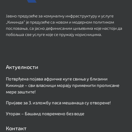
Јавно предузеће за комуналну инфраструктуру и услуге
„Кикинда“ је предузеће са новом и модерном политиком
пословања, са јасно дефинисаним циљевима које настоји да
побољша све услуге које се пружају корисницима.
Актуелности
Потврђена појава афричке куге свиња у близини
Кикинде – сви власници морају применити прописане
мере заштите!
Пријаве за 3. изложбу паса мешанаца су отворене!
Уторак – Башаид повремено без воде
Контакт