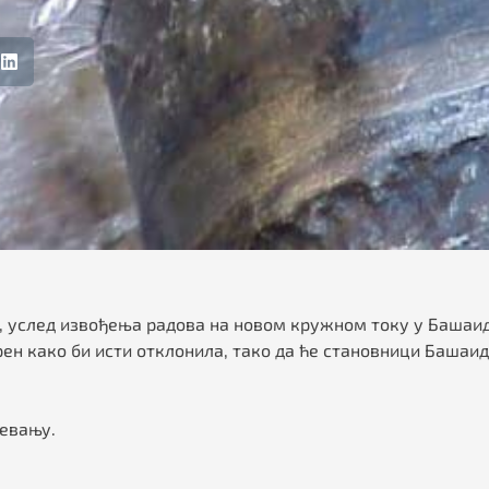
услед извођења радова на новом кружном току у Башаиду
рен како би исти отклонила, тако да ће становници Башаи
мевању.