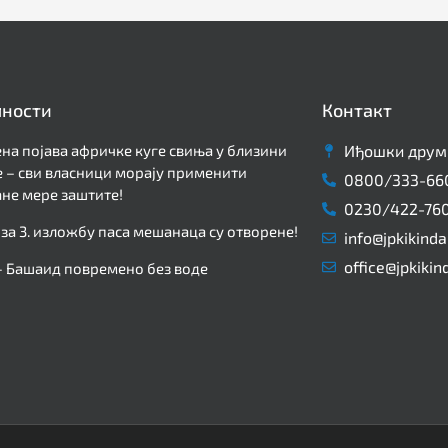
лности
Контакт
на појава афричке куге свиња у близини
Иђошки друм 
 – сви власници морају применити
0800/333-66
не мере заштите!
0230/422-76
 за 3. изложбу паса мешанаца су отворене!
info@jpkikinda
office@jpkikin
– Башаид повремено без воде