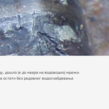
, дошло је до квара на водоводној мрежи.
да остати без редовног водоснабдевања