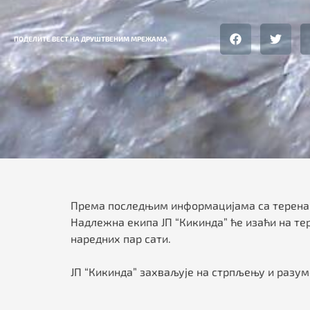
ПОДЕЛИТЕ ВЕСТ НА ДРУШТВЕНИМ МРЕЖАМА
Према последњим информацијама са терена, 
Надлежна екипа ЈП “Кикинда” ће изаћи на те
наредних пар сати.
ЈП “Кикинда” захваљује на стрпљењу и разу