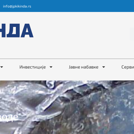
info@jpkikinda.rs
Инвестиције
Јавне набавке
Серв
воде