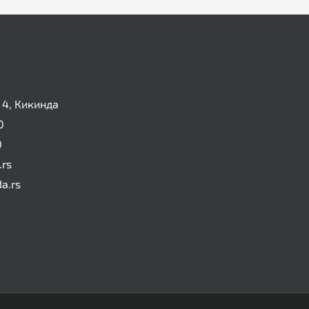
4, Кикинда
0
0
.rs
da.rs