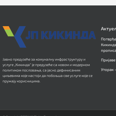
Актуе
Потврђе
Кикинде
прописа
Јавно предузеће за комуналну инфраструктуру и
Пријаве
услуге „Кикинда“ је предузеће са новом и модерном
Уторак 
политиком пословања, са јасно дефинисаним
циљевима које настоји да побољша све услуге које се
пружају корисницима.