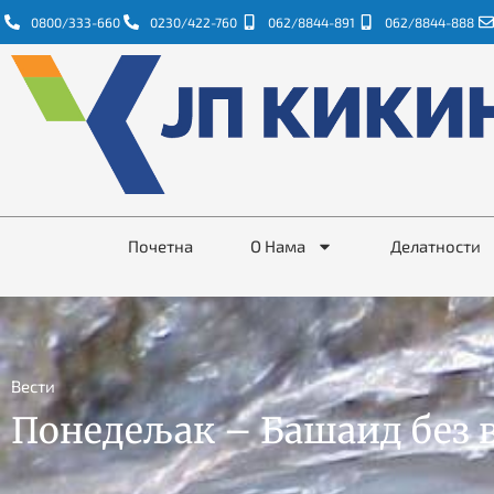
0800/333-660
0230/422-760
062/8844-891
062/8844-888
Почетна
О Нама
Делатности
Вести
Понедељак – Башаид без 