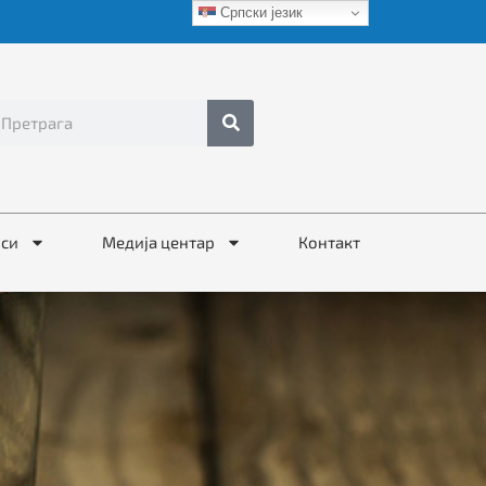
Српски језик
иси
Медија центар
Контакт