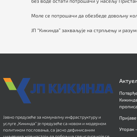
без воде остати потрошачи у насељу Пристан
Моле се потрошачи да обезбеде довољну коли
ЈП “Кикинда” захваљује на стрпљењу и разу
Актуе
Потврђе
Кикинде
прописа
Јавно предузеће за комуналну инфраструктуру и
Пријаве
услуге „Кикинда“ је предузеће са новом и модерном
Уторак 
политиком пословања, са јасно дефинисаним
циљевима које настоји да побољша све услуге које се