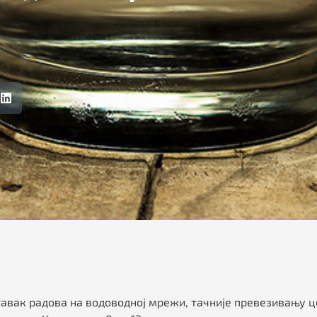
ставак радова на водоводној мрежи, тачније превезивању 