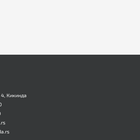
4, Кикинда
0
0
.rs
da.rs