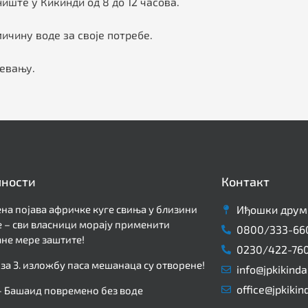
иште у Кикинди од 8 до 12 часова.
чину воде за своје потребе.
мевању.
лности
Контакт
на појава афричке куге свиња у близини
Иђошки друм 
 – сви власници морају применити
0800/333-66
не мере заштите!
0230/422-76
 за 3. изложбу паса мешанаца су отворене!
info@jpkikinda
office@jpkikin
– Башаид повремено без воде