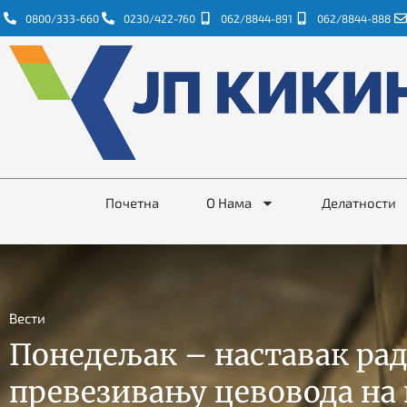
0800/333-660
0230/422-760
062/8844-891
062/8844-888
Почетна
О Нама
Делатности
Вести
Понедељак – наставак рад
превезивању цевовода на 