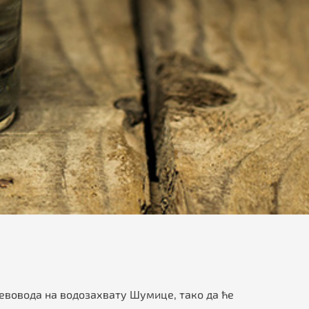
цевовода на водозахвату Шумице, тако да ће