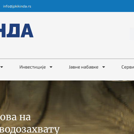
info@jpkikinda.rs
Инвестиције
Јавне набавке
Серв
ова на
водозахвату