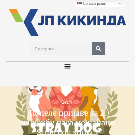
Српски језик
Вести
Почеле пријаве за 2.
изложбу паса мешанаца
“Stray dog show 2”