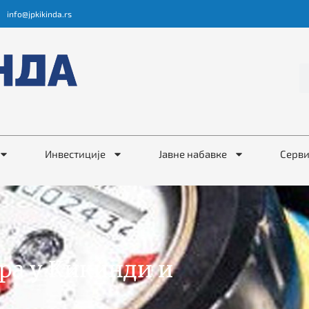
info@jpkikinda.rs
Инвестиције
Јавне набавке
Серв
ра у Кикинди и