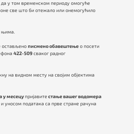
 да у том временском периоду омогуће
лоне све што би отежало или онемогућило
о њима.
ће остављено
писмено обавештење
о посети
лефона
4
22-509
сваког радног
кну на видном месту на својим објектима
на у месецу
пријавите
стање вашег водомера
и уносом података са прве стране рачуна