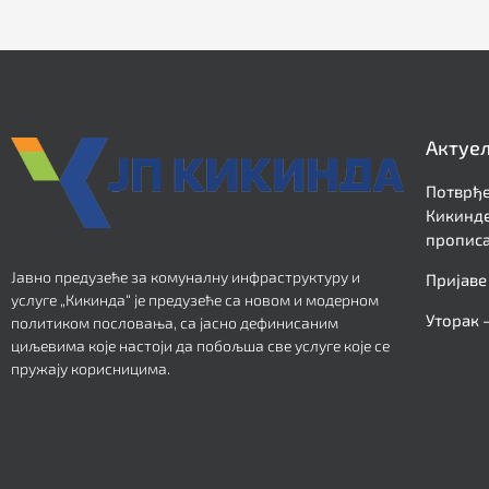
Актуе
Потврђе
Кикинде
прописа
Јавно предузеће за комуналну инфраструктуру и
Пријаве
услуге „Кикинда“ је предузеће са новом и модерном
Уторак 
политиком пословања, са јасно дефинисаним
циљевима које настоји да побољша све услуге које се
пружају корисницима.