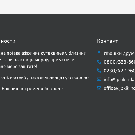
лности
Контакт
на појава афричке куге свиња у близини
Иђошки друм 
 – сви власници морају применити
0800/333-66
не мере заштите!
0230/422-76
 за 3. изложбу паса мешанаца су отворене!
info@jpkikinda
office@jpkikin
– Башаид повремено без воде