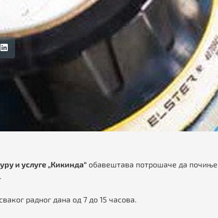
ру и услуге „Кикинда“
обавештава потрошаче да почињ
.
аког радног дана од 7 до 15 часова.