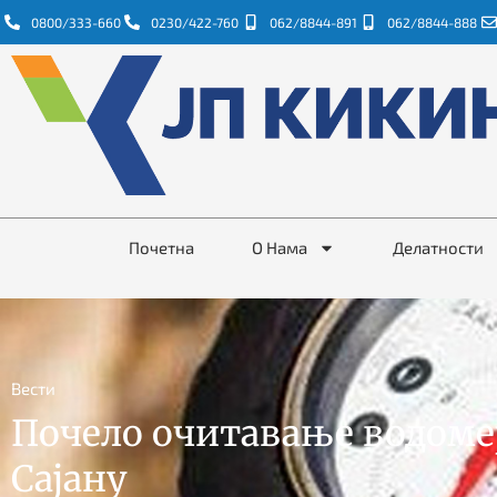
0800/333-660
0230/422-760
062/8844-891
062/8844-888
Почетна
О Нама
Делатности
Вести
Почело очитавање водоме
Сајану