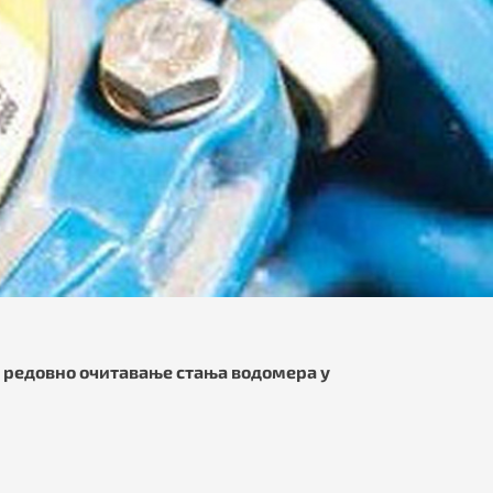
е
редовно очитавање стања водомера у