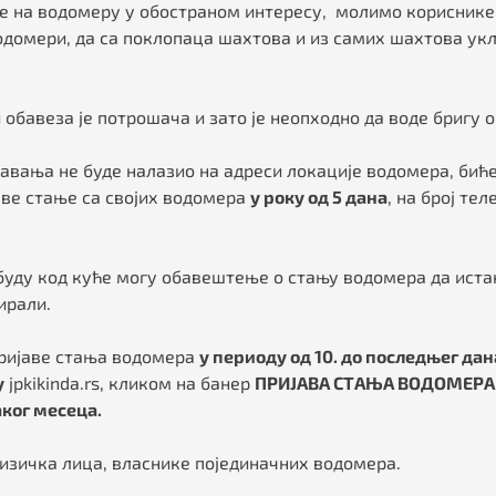
е на водомеру у обостраном интересу, молимо кориснике
одомери, да са поклопаца шахтова и из самих шахтова ук
бавеза је потрошача и зато је неопходно да воде бригу 
тавања не буде налазио на адреси локације водомера, би
јаве стање са својих водомера
у року од 5 дана
, на број те
буду код куће могу обавештење о стању водомера да иста
ирали.
пријаве стања водомера
у периоду од 10. до последњег да
у
jpkikinda.rs, кликом на банер
ПРИЈАВА СТАЊА ВОДОМЕРА
аког месеца.
изичка лица, власнике појединачних водомера.