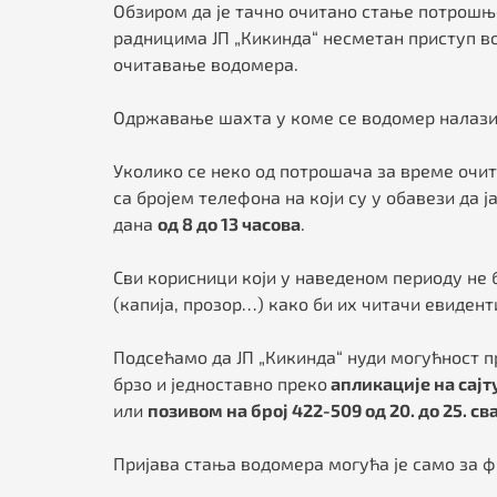
Обзиром да је тачно очитано стање потрошњ
радницима ЈП „Кикинда“ несметан приступ в
очитавање водомера.
Одржавање шахта у коме се водомер налази о
Уколико се неко од потрошача за време очи
са бројем телефона на који су у обавези да 
дана
од
8
до 1
3
часова
.
Сви корисници који у наведеном периоду не 
(капија, прозор…) како би их читачи евидент
Подсећамо да ЈП „Кикинда“ нуди могућност 
брзо и једноставно преко
апликације на сајт
или
позивом на број 422-509 од 20. до 25. св
Пријава стања водомера могућа је само за ф