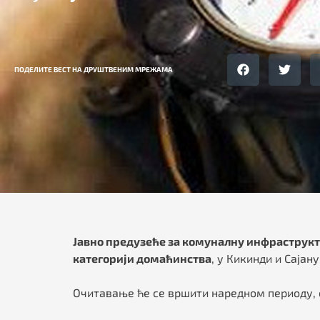
ПОДЕЛИТЕ ВЕСТ НА ДРУШТВЕНИМ МРЕЖАМА
Ј
авно предузеће за комуналну инфраструкту
категорији домаћинства
, у Кикинди и Сајану
Очитавање ће се вршити наредном периоду, св