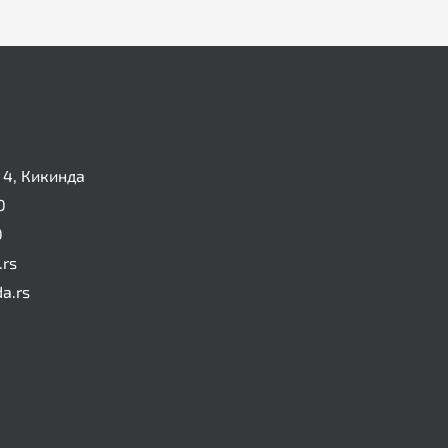
4, Кикинда
0
0
.rs
da.rs