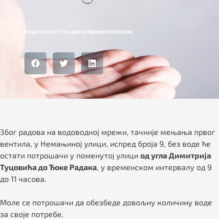
ПОДЕЛИТЕ ВЕСТ НА ДРУШТВЕНИМ МРЕЖАМА
Због радова на водоводној мрежи, тачније мењања првог
вентила, у Немањиној улици, испред броја 9, без воде ће
остати потрошачи у поменутој улици
од угла Димитрија
Туцовића до Ђоке Радака
, у временском интервалу од 9
до 11 часова.
Моле се потрошачи да обезбеде довољну количину воде
за своје потребе.