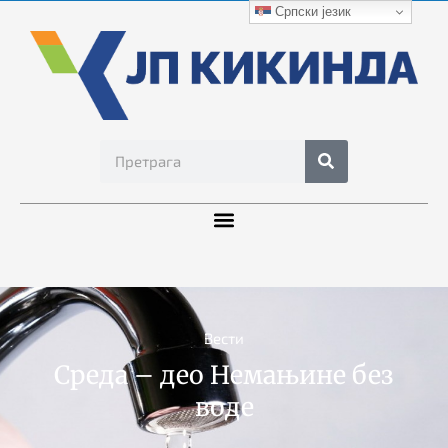
Српски језик
Вести
Среда – део Немањине без
воде