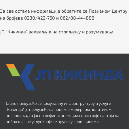
За све остале информације обратите се Позивном Центру
на бројеве 0230/422-760 и 062/88-44-888.
ЈП “Кикинда” захваљује на стрпљењу и разумевању.
Јавно предузеће за комуналну инфраструктуру и услуге
„Кикинда“ је предузеће са новом и модерном политиком
пословања, са јасно дефинисаним циљевима које настоји да
побољша све услуге које се пружају корисницима.