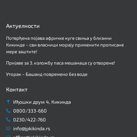
Актуелности
Потврђена појава афричке куге свиња у близини
Кикинде – сви власници морају применити прописане
мере заштите!
Пријаве за 3. изложбу паса мешанаца су отворене!
Уторак – Башаид повремено без воде
Контакт
Иђошки друм 4, Кикинда
0800/333-660
0230/422-760
info@jpkikinda.rs