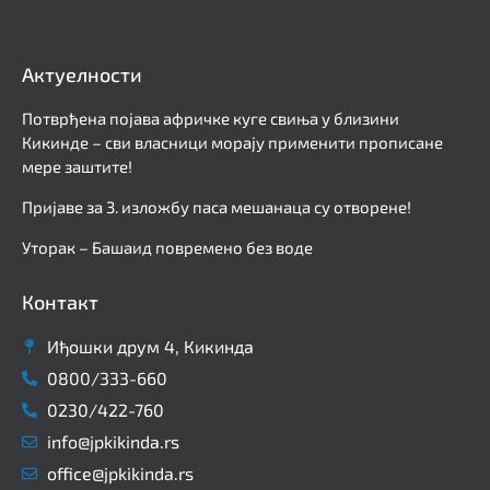
Актуелности
Потврђена појава афричке куге свиња у близини
Кикинде – сви власници морају применити прописане
мере заштите!
Пријаве за 3. изложбу паса мешанаца су отворене!
Уторак – Башаид повремено без воде
Контакт
Иђошки друм 4, Кикинда
0800/333-660
0230/422-760
info@jpkikinda.rs
office@jpkikinda.rs