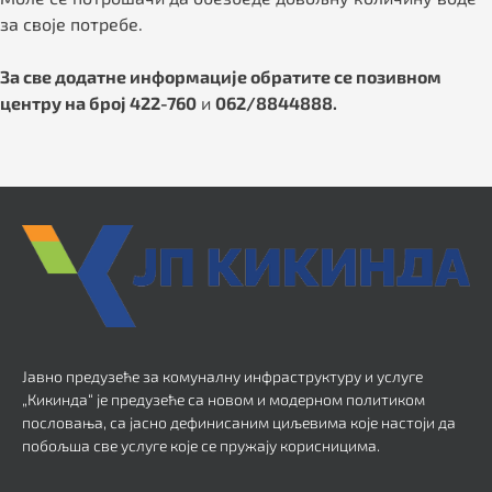
за своје потребе.
За све додатне информације обратите се позивном
центру на број 422-760
и
062/8844888.
Јавно предузеће за комуналну инфраструктуру и услуге
„Кикинда“ је предузеће са новом и модерном политиком
пословања, са јасно дефинисаним циљевима које настоји да
побољша све услуге које се пружају корисницима.