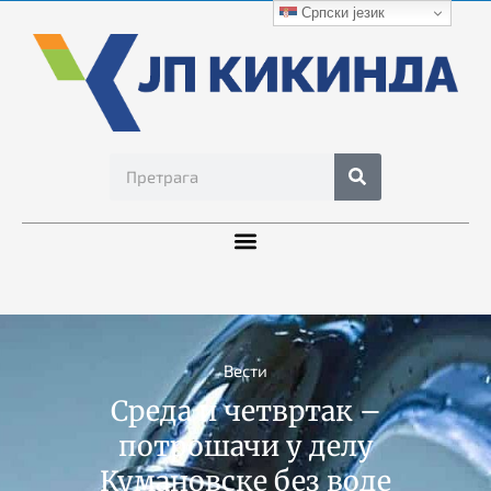
Српски језик
Вести
Среда и четвртак –
потрошачи у делу
Кумановске без воде