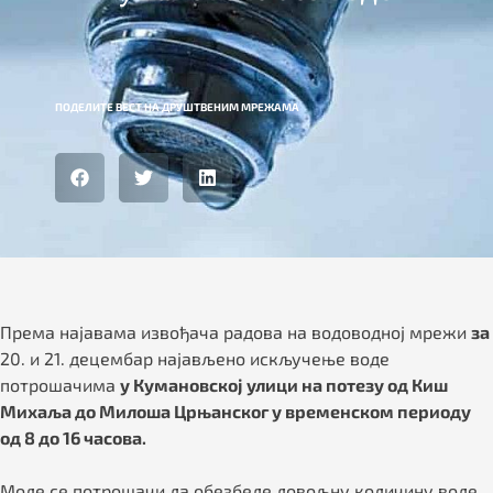
ПОДЕЛИТЕ ВЕСТ НА ДРУШТВЕНИМ МРЕЖАМА
Према најавама извођача радова на водоводној мрежи
за
20. и 21. децембар најављено искључење воде
потрошачима
у Кумановској улици на потезу од Киш
Михаља до Милоша Црњанског у временском периоду
од 8 до 16 часова.
Моле се потрошачи да обезбеде довољну количину воде