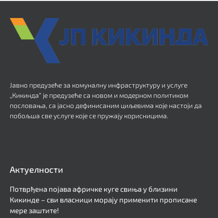
Јавно предузеће за комуналну инфраструктуру и услуге
„Кикинда“ је предузеће са новом и модерном политиком
пословања, са јасно дефинисаним циљевима које настоји да
побољша све услуге које се пружају корисницима.
Актуелности
Потврђена појава афричке куге свиња у близини
Кикинде – сви власници морају применити прописане
мере заштите!