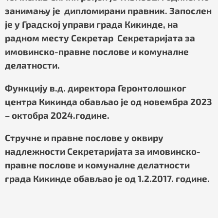
занимању је дипломирани правник. Запослен
је у Градској управи града Кикинде, на
радном месту Секретар Секретаријата за
имовинско-правне послове и комуналне
делатности.
Функцију в.д. директора Геронтолошког
центра Кикинда обављао је од новембра 2023
– октобра 2024.године.
Стручне и правне послове у оквиру
надлежности Секретаријата за имовинско-
правне послове и комуналне делатности
града Кикинде обављао је од 1.2.2017. године.