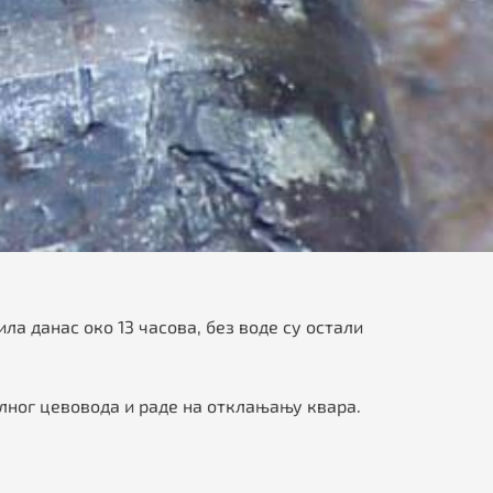
а данас око 13 часова, без воде су остали
алног цевовода и раде на отклањању квара.