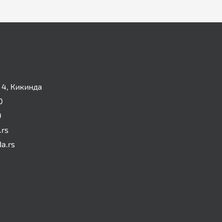
4, Кикинда
0
0
.rs
da.rs