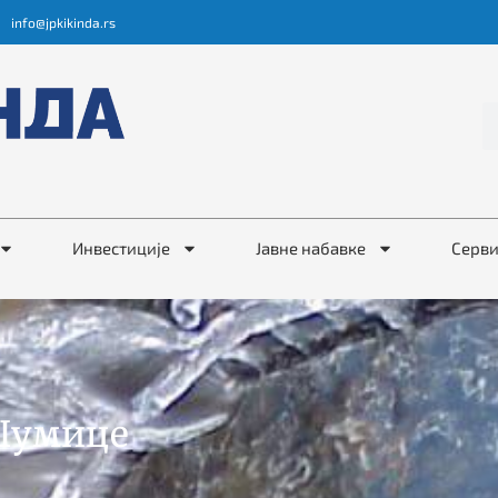
info@jpkikinda.rs
Инвестиције
Јавне набавке
Серв
 Шумице