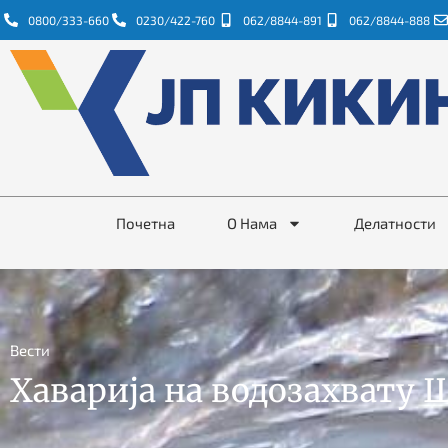
0800/333-660
0230/422-760
062/8844-891
062/8844-888
Почетна
О Нама
Делатности
Вести
Хаварија на водозахвату