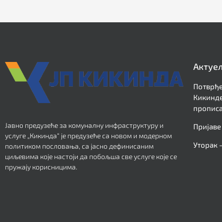
Актуе
Потврђе
Кикинде
прописа
Јавно предузеће за комуналну инфраструктуру и
Пријаве
услуге „Кикинда“ је предузеће са новом и модерном
Уторак 
политиком пословања, са јасно дефинисаним
циљевима које настоји да побољша све услуге које се
пружају корисницима.