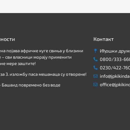
лности
Контакт
на појава афричке куге свиња у близини
Иђошки друм 
 – сви власници морају применити
0800/333-66
не мере заштите!
0230/422-76
 за 3. изложбу паса мешанаца су отворене!
info@jpkikinda
office@jpkikin
– Башаид повремено без воде