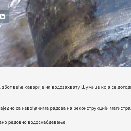
бог веће хаварије на водозахвату Шумице која се догодил
заједно са извођачима радова на реконструкцији магистр
љено редовно водоснабдевање.