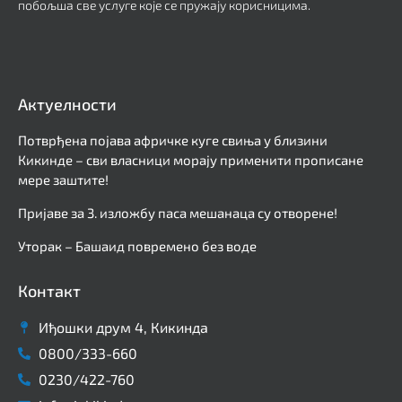
побољша све услуге које се пружају корисницима.
Актуелности
Потврђена појава афричке куге свиња у близини
Кикинде – сви власници морају применити прописане
мере заштите!
Пријаве за 3. изложбу паса мешанаца су отворене!
Уторак – Башаид повремено без воде
Контакт
Иђошки друм 4, Кикинда
0800/333-660
0230/422-760