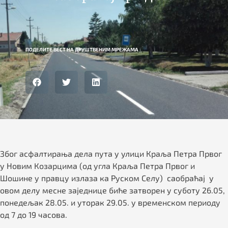
ПОДЕЛИТЕ ВЕСТ НА ДРУШТВЕНИМ МРЕЖАМА
Због асфалтирања дела пута у улици Краља Петра Првог
у Новим Козарцима (од угла Краља Петра Првог и
Шошине у правцу излаза ка Руском Селу) саобраћај у
овом делу месне заједнице биће затворен у суботу 26.05,
понедељак 28.05. и уторак 29.05. у временском периоду
од 7 до 19 часова.