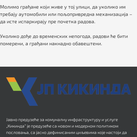
Молимо грађане који живе у тој улици, да уколико им
требају аутомобили или пољопривредна механизација –
да исте испаркирају пре почетка радова.
Уколико дође до временских непогода, радови ће бити
померени, а грађани накнадно обавештени.
Јавно предузеће за комуналну инфраструктуру и услуге
„Кикинда“ је предузеће са новом и модерном политиком
пословања, са јасно дефинисаним циљевима које настоји да