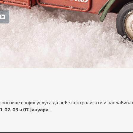
ориснике својих услуга да неће контролисати и наплаћив
1, 02.
03
и
07. јануара
.