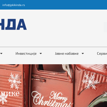
info@jpkikinda.rs
Инвестиције
Јавне набавке
Серв
знике