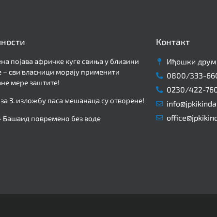
лности
Контакт
на појава афричке куге свиња у близини
Иђошки друм 
 – сви власници морају применити
0800/333-66
не мере заштите!
0230/422-76
 за 3. изложбу паса мешанаца су отворене!
info@jpkikinda
office@jpkikin
– Башаид повремено без воде