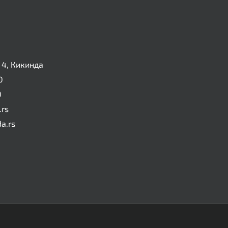
4, Кикинда
0
0
.rs
da.rs