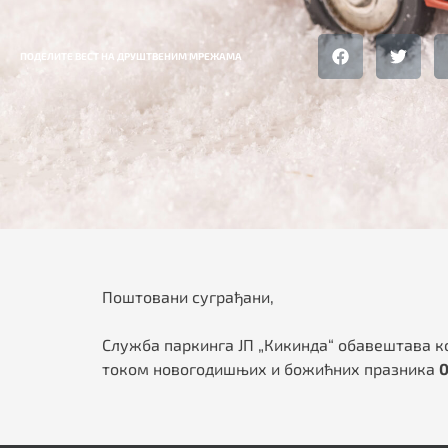
ПОДЕЛИТЕ ВЕСТ НА ДРУШТВЕНИМ МРЕЖАМА
Поштовани суграђани,
Служба паркинга ЈП „Кикинда“ обавештава к
током новогодишњих и божићних празника
0