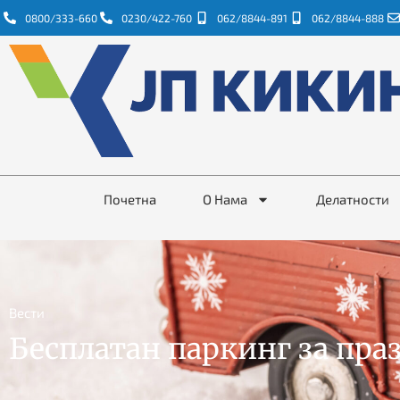
0800/333-660
0230/422-760
062/8844-891
062/8844-888
Почетна
О Нама
Делатности
Вести
Бесплатан паркинг за пра