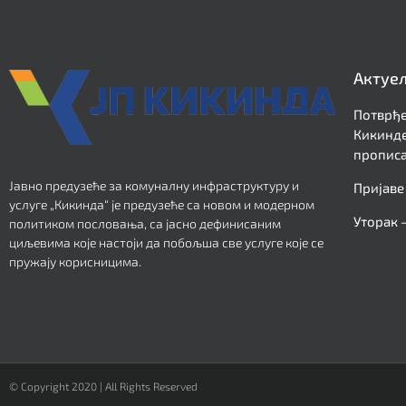
Актуе
Потврђе
Кикинде
прописа
Јавно предузеће за комуналну инфраструктуру и
Пријаве
услуге „Кикинда“ је предузеће са новом и модерном
Уторак 
политиком пословања, са јасно дефинисаним
циљевима које настоји да побољша све услуге које се
пружају корисницима.
© Copyright 2020 | All Rights Reserved