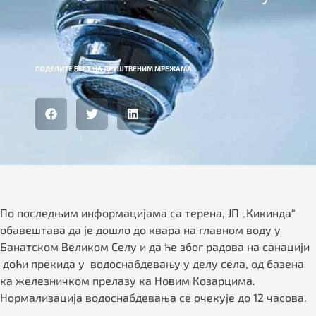
ПОДЕЛИТЕ ВЕСТ НА ДРУШТВЕНИМ МРЕЖАМА
По последњим информацијама са терена, ЈП „Кикинда“
обавештава да је дошло до квара на главном воду у
Банатском Великом Селу и да ће због радова на санацији
доћи прекида у водоснабдевању у делу села, од базена
ка железничком прелазу ка Новим Козарцима.
Нормализација водоснабдевања се очекује до 12 часова.