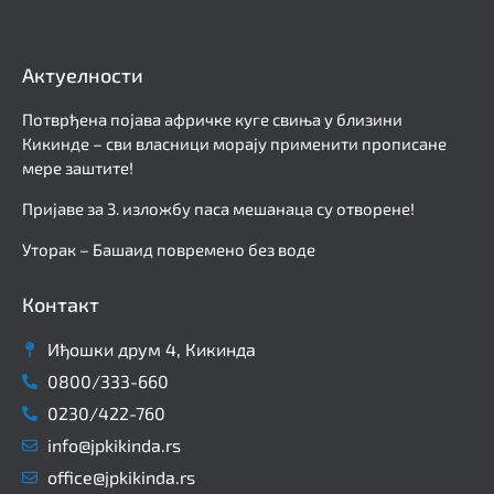
Актуелности
Потврђена појава афричке куге свиња у близини
Кикинде – сви власници морају применити прописане
мере заштите!
Пријаве за 3. изложбу паса мешанаца су отворене!
Уторак – Башаид повремено без воде
Контакт
Иђошки друм 4, Кикинда
0800/333-660
0230/422-760
info@jpkikinda.rs
office@jpkikinda.rs