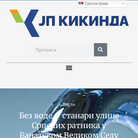
Српски језик
Вести
Без воде – станари улице
Српских ратника у
Банатском Великом Селу