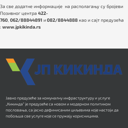
За све додатне информације на располагању су бројеви
Позивног центра
422-
760
,
062/88844891
и
082/8844888
као и сајт предузећа
:
www.jpkikinda.rs
Јавно предузеће за комуналну инфраструктуру и услуге
„Кикинда“ је предузеће са новом и модерном политиком
пословања, са јасно дефинисаним циљевима које настоји да
побољша све услуге које се пружају корисницима.