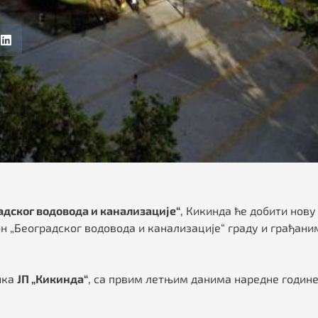
адског водовода и канализације“
, Кикинда ће добити нову
он „Београдског водовода и канализације“ граду и грађани
ика
ЈП „Кикинда“
, са првим летњим данима наредне године