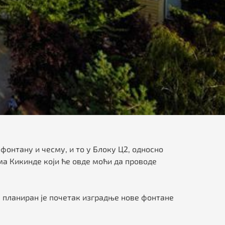
 фонтану и чесму, и то у Блоку Ц2, односно
ма Кикинде који ће овде моћи да проводе
 планиран је почетак изградње нове фонтане