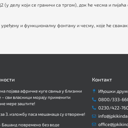
2 (у делу који се граничи са тргом), док ће чесма и пијаћ
уређену и функционалну фонтану и чесму, које ће свакак
лности
Контакт
на појава афричке куге свиња у близини
Иђошки друм 
 – сви власници морају применити
0800/333-66
не мере заштите!
0230/422-76
 за 3. изложбу паса мешанаца су отворене!
info@jpkikinda
office@jpkikin
– Башаид повремено без воде