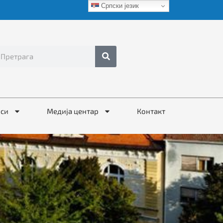
Српски језик
иси
Медија центар
Контакт