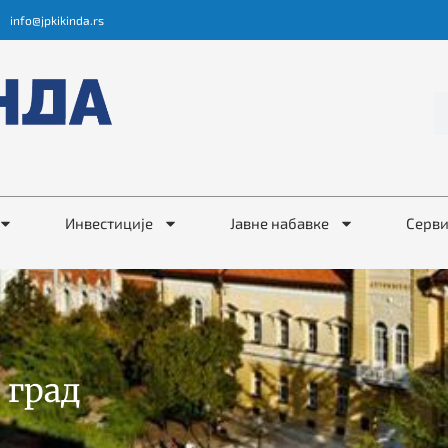
info@jpkikinda.rs
Инвестиције
Јавне набавке
Серв
 град