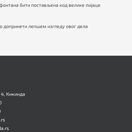
а фонтана бити постављена код велике пијаце
о допринети лепшем изгледу овог дела
4, Кикинда
0
0
.rs
da.rs