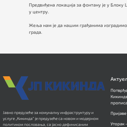
Предвиђена локација за фонтану је у Блоку Ц
у центру.
Жеља нам је да нашим грађанима изградимо 
града.
Актуе
Потврђе
Кикинде
прописа
Јавно предузеће за комуналну инфраструктуру и
Пријаве
услуге „Кикинда“ је предузеће са новом и модерном
Уторак 
политиком пословања, са јасно дефинисаним