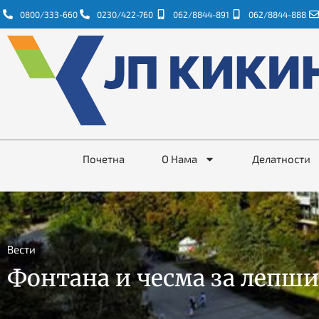
0800/333-660
0230/422-760
062/8844-891
062/8844-888
Почетна
О Нама
Делатности
Вести
Фонтана и чесма за лепши