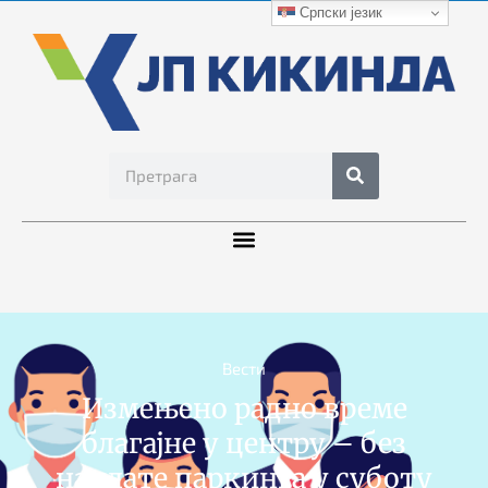
Српски језик
Вести
Измењено радно време
благајне у центру – без
наплате паркинга у суботу