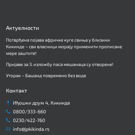
Актуелности
Потврђена појава афричке куге свиња у близини
Кикинде – сви власници морају применити прописане
мере заштите!
Пријаве за 3. изложбу паса мешанаца су отворене!
Уторак – Башаид повремено без воде
Контакт
Иђошки друм 4, Кикинда
0800/333-660
0230/422-760
info@jpkikinda.rs