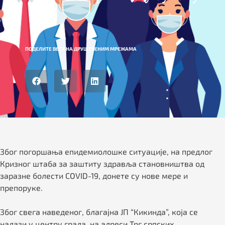
ПОДЕЛИТЕ ВЕСТ НА ДРУШТВЕНИМ МРЕЖАМА
Због погоршања епидемиолошке ситуације, на предлог
Кризног штаба за заштиту здравља становништва од
заразне болести COVID-19, донете су нове мере и
препоруке.
Због свега наведеног, благајна ЈП “Кикинда”, која се
налази у центру града, на адреси Трг српских