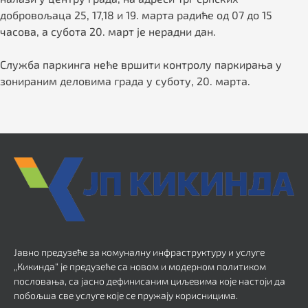
добровољаца 25, 17,18 и 19. марта радиће од 07 до 15
часова, а субота 20. март је нерадни дан.
Служба паркинга неће вршити контролу паркирања у
зонираним деловима града у суботу, 20. марта.
Јавно предузеће за комуналну инфраструктуру и услуге
„Кикинда“ је предузеће са новом и модерном политиком
пословања, са јасно дефинисаним циљевима које настоји да
побољша све услуге које се пружају корисницима.