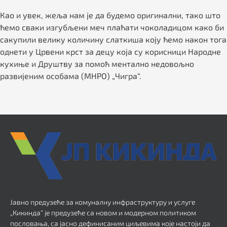
Као и увек, жеља нам је да будемо оригинални, тако што
ћемо сваки изгубљени меч плаћати чоколадицом како би
сакупили велику количину слаткиша коју ћемо након тога
однети у Црвени крст за децу која су корисници Народне
кухиње и Друштву за помоћ ментално недовољно
развијеним особама (МНРО) „Чигра“.
Јавно предузеће за комуналну инфраструктуру и услуге
„Кикинда“ је предузеће са новом и модерном политиком
пословања, са јасно дефинисаним циљевима које настоји да