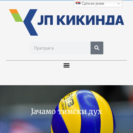
Српски језик
Вести
Јачамо тимски дух