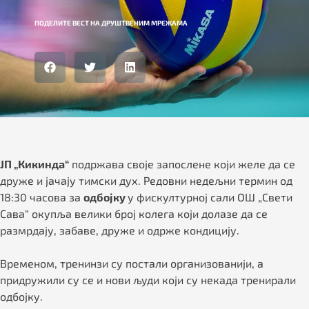
ПОДЕЛИТЕ ВЕСТ НА ДРУШТВЕНИМ МРЕЖАМА
ЈП „Кикинда“
подржава своје запослене који желе да се
друже и јачају тимски дух. Редовни недељни термин oд
18:30 часова за
одбојку
у фискултурној сали ОШ „Свети
Сава“ окупља велики број колега који долазе да се
размрдају, забаве, друже и одрже кондицију.
Временом, тренинзи су постали организованији, а
придружили су се и нови људи који су некада тренирали
одбојку.