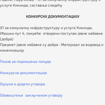
услуге Кикинда, саставља следећу
КОНКУРСНУ ДОКУМЕНТАЦИЈУ
ЈП за комуналну инфраструктуру и услуге Кикинда,
Иђошки пут 4, покреће отворени поступак јавне набавке
(добра)
Предмет јавне набавке су добра : Материјал за водовод и
канализацију
Позив за подношење понуда
Конкурсна документација
Одлука о додели уговора
Обавештење закљученом уговору