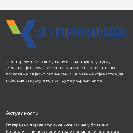
Јавно предузеће за комуналну инфраструктуру и услуге
„Кикинда“ је предузеће са новом и модерном политиком
пословања, са јасно дефинисаним циљевима које настоји да
побољша све услуге које се пружају корисницима.
Актуелности
Потврђена појава афричке куге свиња у близини
Кикинде – сви власници морају применити прописане