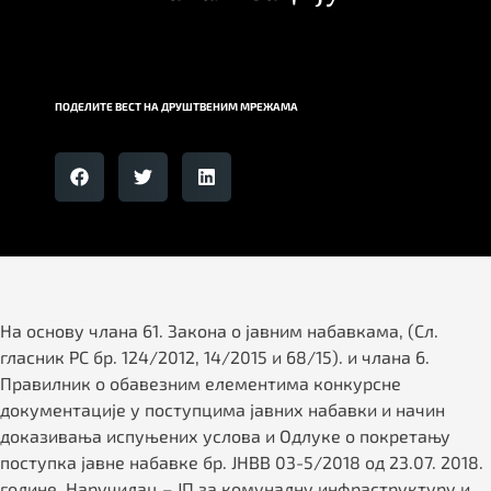
ПОДЕЛИТЕ ВЕСТ НА ДРУШТВЕНИМ МРЕЖАМА
На основу члана 61. Закона о јавним набавкама, (Сл.
гласник РС бр. 124/2012, 14/2015 и 68/15). и члана 6.
Правилник о обавезним елементима конкурсне
документације у поступцима јавних набавки и начин
доказивања испуњених услова и Одлуке о покретању
поступка јавне набавке бр. ЈНВВ 03-5/2018 од 23.07. 2018.
године, Наручилац – ЈП за комуналну инфраструктуру и