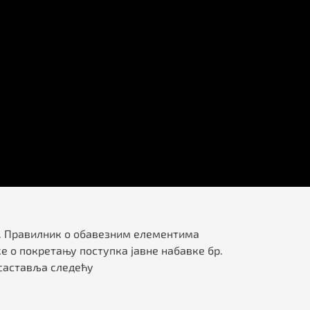
а 6. Правилник о обавезним елементима
 о покретању поступка јавне набавке бр.
 саставља следећу