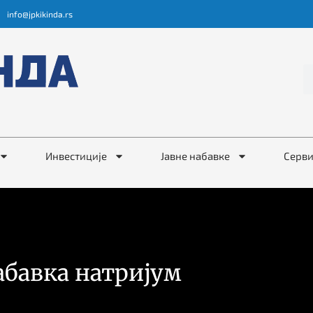
info@jpkikinda.rs
Инвестиције
Јавне набавке
Серв
абавка натријум