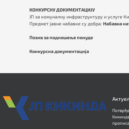
КОНКУРСНУ ДОКУМЕНТАЦИЈУ
ЈП за комуналну инфраструктуру и услуге Ки
Предмет јавне набавке су добра:
Набавка на
Позив за подношење понуде
Конкурсна документација
Актуе
Потврђе
Кикинде
прописа