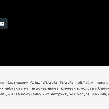
а, (Сл. гласник РС бр. 124/2012, 14/2015 и 68/15). и члан
их набавки и начин доказивања испуњених услова и Одлуке
чилац – ЈП за комуналну инфраструктуру и услуге Кикинда,