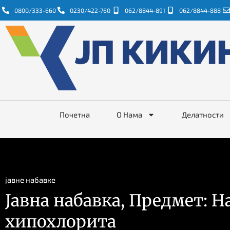
0800/333-660
0230/422-760
062/8844-891
062/8844-888
Почетна
О Нама
Делатности
јавне набавке
Јавна набавка, Предмет: Н
хипохлорита