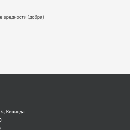
е вредности (добра)
4, Кикинда
0
0