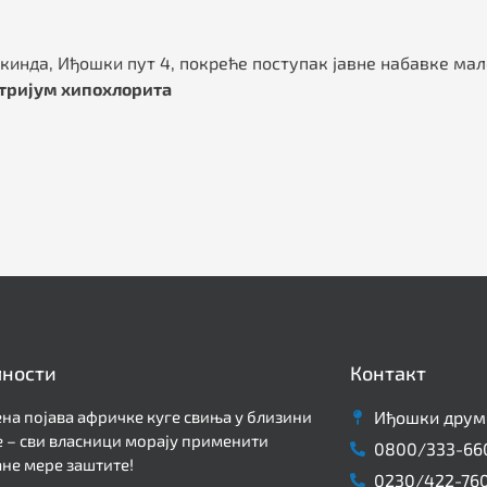
кинда, Иђошки пут 4, покреће поступак јавне набавке мал
тријум хипохлорита
лности
Контакт
на појава афричке куге свиња у близини
Иђошки друм 
 – сви власници морају применити
0800/333-66
не мере заштите!
0230/422-76