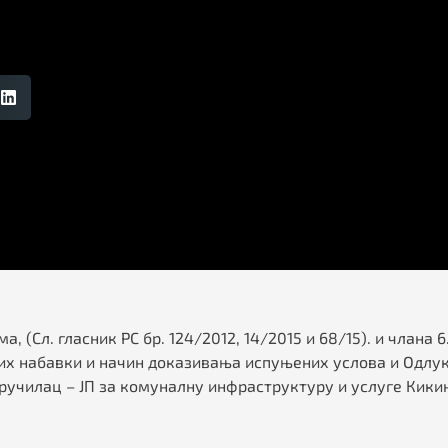
а, (Сл. гласник РС бр. 124/2012, 14/2015 и 68/15). и члан
их набавки и начин доказивања испуњених услова и Одлук
аручилац – ЈП за комуналну инфраструктуру и услуге Кики