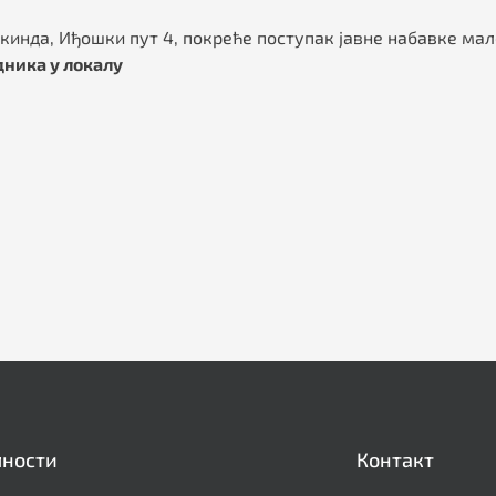
кинда, Иђошки пут 4, покреће поступак јавне набавке мал
дника у локалу
лности
Контакт