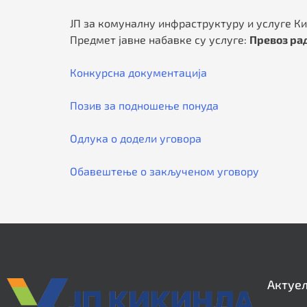
ЈП за комуналну инфраструктуру и услуге Ки
Предмет јавне набавке су услуге:
Превоз ра
Конкурсна документација
Позив за подношење понуда
Одлука о додели уговора
Обавештење о закљученом уговору
Актуе