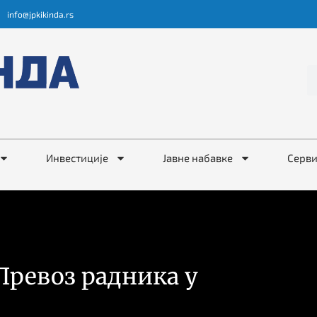
info@jpkikinda.rs
Инвестиције
Јавне набавке
Серв
Превоз радника у