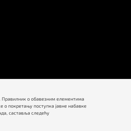
а 6. Правилник о обавезним елементима
е о покретању поступка јавне набавке
нда, саставља следећу