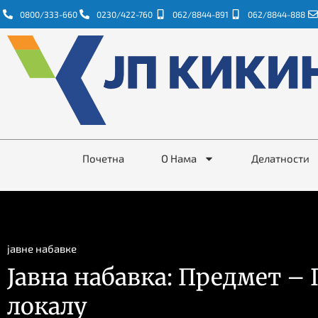
0800/333-660
0230/422-760
062/8844-891
062/8844-888
Почетна
О Нама
Делатности
јавне набавке
Јавна набавка: Предмет – 
локалу