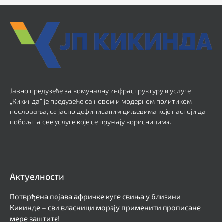
Јавно предузеће за комуналну инфраструктуру и услуге
„Кикинда“ је предузеће са новом и модерном политиком
пословања, са јасно дефинисаним циљевима које настоји да
побољша све услуге које се пружају корисницима.
Актуелности
Потврђена појава афричке куге свиња у близини
Кикинде – сви власници морају применити прописане
мере заштите!