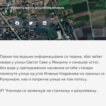
ПОДЕЛИТЕ ВЕСТ НА ДРУШТВЕНИМ МРЕЖАМА
Према последњим информацијама са терена, због већег
квара у улици Светог Саве у Мокрину и санације истог,
без воде у преподневним часовима остаће станари
поменуте улице од угла Живице Кодранова ка граници са
Румунијом, као и попречне улице на том потесу.
ЈП “Кикинда се захваљује на стрпљењу и разумевању.