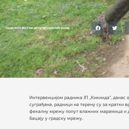
ПОДЕЛИТЕ ВЕСТ НА ДРУШТВЕНИМ МРЕЖАМА
Интервенцијом радника ЈП „Кикинда“, данас
суграђана, радници на терену су за кратки 
фекалну мрежу попут влажних марамица и др
бацају у градску мрежу.