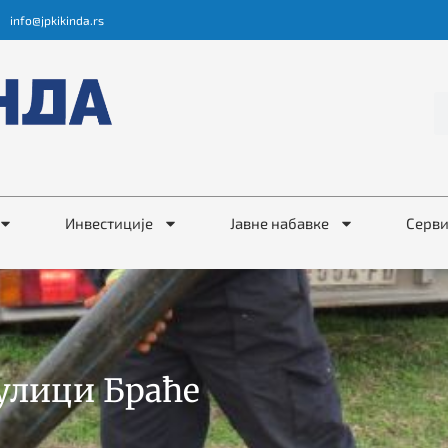
info@jpkikinda.rs
Инвестиције
Јавне набавке
Серв
улици Браће