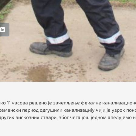
 око 11 часова решено је зачепљење фекалне канализацион
временски период одгушили канализацију чији је узрок по
угих вискозних ствари, због чега још једном апелујемо н