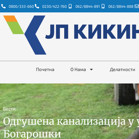
0800/333-660
0230/422-760
062/8844-891
062/8844-888
Почетна
О Нама
Делатности
Вести
Одгушена канализација у 
Богарошки