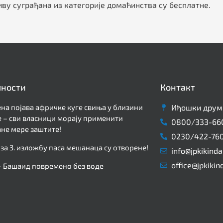
иву суграђана из категорије домаћинства су бесплатне.
лности
Контакт
на појава афричке куге свиња у близини
Иђошки друм 
 – сви власници морају применити
0800/333-66
не мере заштите!
0230/422-76
 за 3. изложбу паса мешанаца су отворене!
info@jpkikinda
office@jpkikin
– Башаид повремено без воде