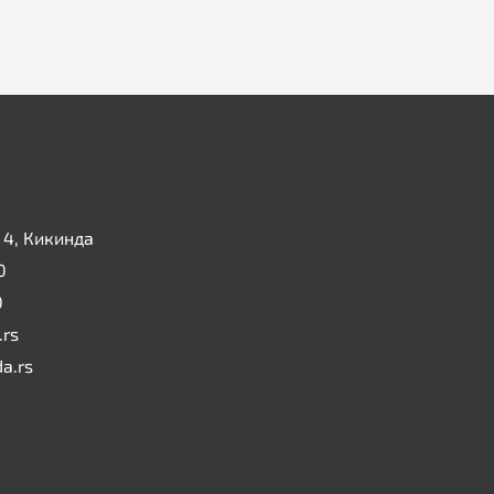
4, Кикинда
0
0
.rs
da.rs