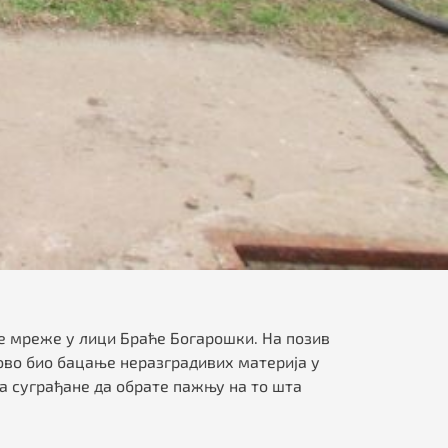
е мреже у лици Браће Богарошки. На позив
ново био бацање неразградивих материја у
а суграђане да обрате пажњу на то шта