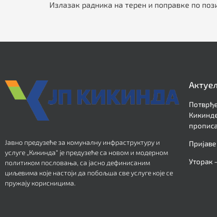
Излазак радника на терен и поправке по поз
Актуе
Потврђе
Кикинде
прописа
Јавно предузеће за комуналну инфраструктуру и
Пријаве
услуге „Кикинда“ је предузеће са новом и модерном
Уторак 
политиком пословања, са јасно дефинисаним
циљевима које настоји да побољша све услуге које се
пружају корисницима.