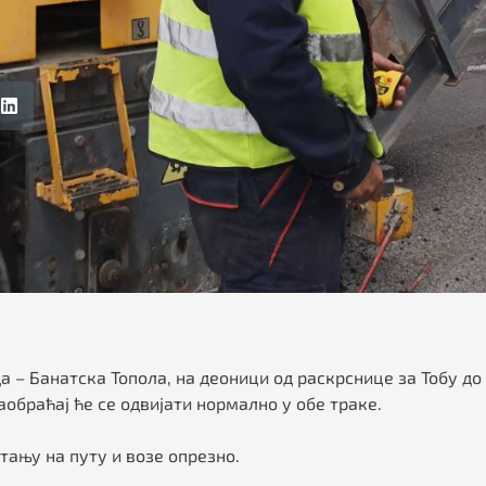
 – Банатска Топола, на деоници од раскрснице за Тобу до 
обраћај ће се одвијати нормално у обе траке.
тању на путу и возе опрезно.