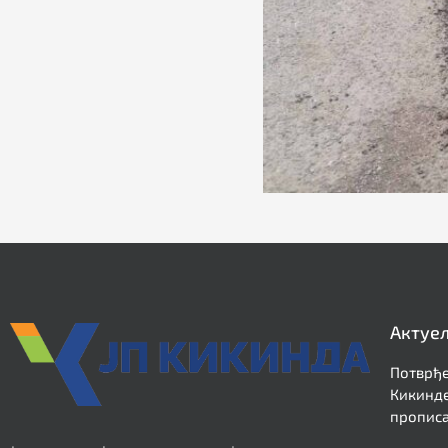
Актуе
Потврђе
Кикинде
прописа