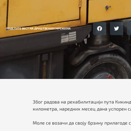
ПОДЕЛИТЕ ВЕСТ НА ДРУШТВЕНИМ МРЕЖАМА
Због радова на рехабилитацији пута Кикинда
километра, наредних месец дана успорен са
Моле се возачи да своју брзину прилагоде с