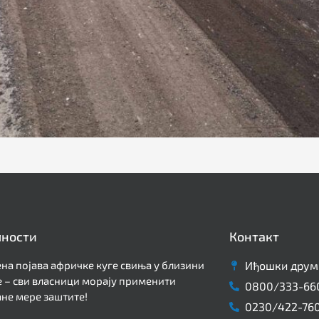
лности
Контакт
на појава афричке куге свиња у близини
Иђошки друм 
 – сви власници морају применити
0800/333-66
не мере заштите!
0230/422-76