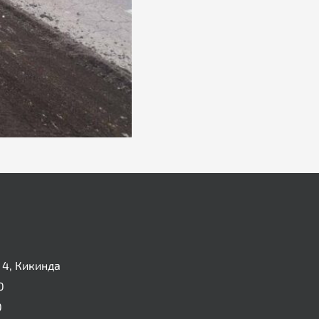
4, Кикинда
0
0