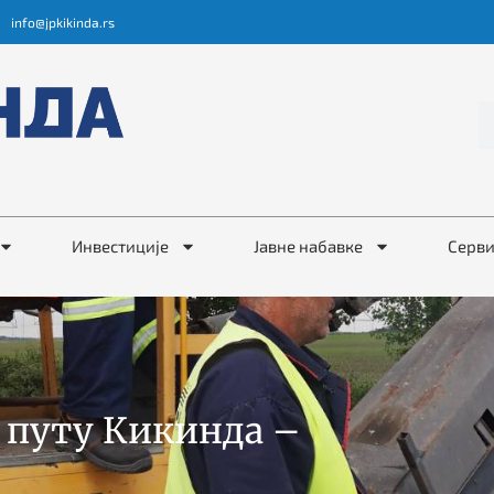
info@jpkikinda.rs
Инвестиције
Јавне набавке
Серв
а путу Кикинда –