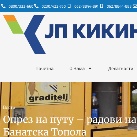
0800/333-660
0230/422-760
062/8844-891
062/8844-888
Почетна
О Нама
Делатности
Вести
Опрез на путу – радови н
Банатска Топола