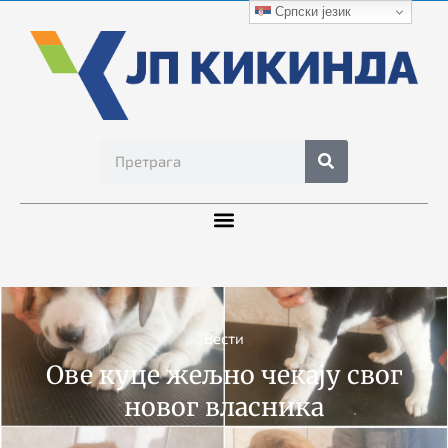
Српски језик
Вести
Ове куце жељно чекају свог
новог власника