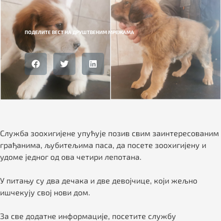
ПОДЕЛИТЕ ВЕСТ НА ДРУШТВЕНИМ МРЕЖАМА
Служба зоохигијене упућује позив свим заинтересованим
грађанима, љубитељима паса, да посете зоохигијену и
удоме једног од ова четири лепотана.
У питању су два дечака и две девојчице, који жељно
ишчекују свој нови дом.
За све додатне информације, посетите службу