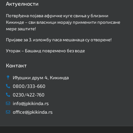
Актуелности
Потврђена појава афричке куге свиња у близини
Кикинде – сви власници морају применити прописане
мере заштите!
Пријаве за 3. изложбу паса мешанаца су отворене!
Уторак – Башаид повремено без воде
Контакт
Иђошки друм 4, Кикинда
0800/333-660
0230/422-760
info@jpkikinda.rs
office@jpkikinda.rs