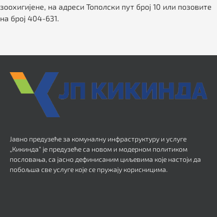
зоохигијене, на адреси Тополски пут број 10 или позовите
на број 404-631.
Јавно предузеће за комуналну инфраструктуру и услуге
„Кикинда“ је предузеће са новом и модерном политиком
пословања, са јасно дефинисаним циљевима које настоји да
побољша све услуге које се пружају корисницима.