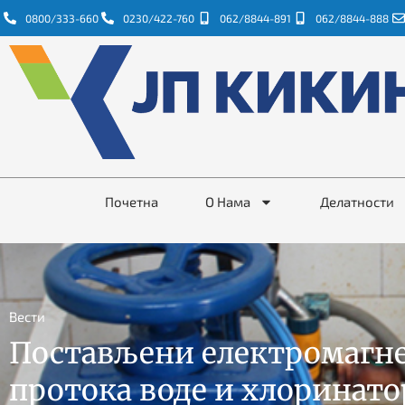
0800/333-660
0230/422-760
062/8844-891
062/8844-888
Почетна
О Нама
Делатности
Вести
Постављени електромагн
протока воде и хлоринат