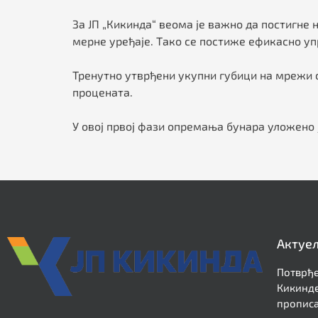
За ЈП „Кикинда“ веома је важно да постигне
мерне уређаје. Тако се постиже ефикасно 
Тренутно утврђени укупни губици на мрежи с
процената.
У овој првој фази опремања бунара уложено 
Актуе
Потврђе
Кикинде
прописа