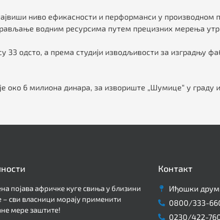
 највиши ниво ефикасности и перформанси у производном п
управљање водним ресурсима путем прецизних мерења утр
у 33 одсто, а према студији изводљивости за изградњу фа
је око 6 милиона динара, за извориште „Шумице“ у граду 
лности
Контакт
на појава афричке куге свиња у близини
Иђошки друм 
 – сви власници морају применити
0800/333-66
не мере заштите!
0230/422-76