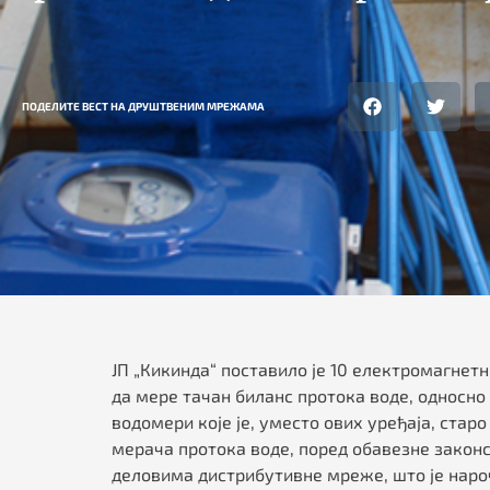
ПОДЕЛИТЕ ВЕСТ НА ДРУШТВЕНИМ МРЕЖАМА
ЈП „Кикинда“ поставило је 10 електромагнет
да мере тачан биланс протока воде, односно
водомери које је, уместо ових уређаја, ста
мерача протока воде, поред обавезне законс
деловима дистрибутивне мреже, што је наро