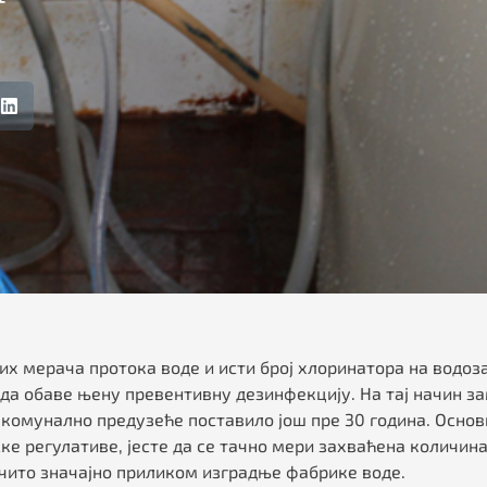
них мерача протока воде и исти број хлоринатора на водоз
 да обаве њену превентивну дезинфекцију. На тај начин 
ро комунално предузеће поставило још пре 30 година. Ос
ке регулативе, јесте да се тачно мери захваћена количин
чито значајно приликом изградње фабрике воде.