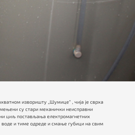
ахватном изворишту „Шумице“ , чија је сврха
замењени су стари механички неисправни
новни циљ постављања електромагнетних
а воде и тиме одреде и смање губици на свим