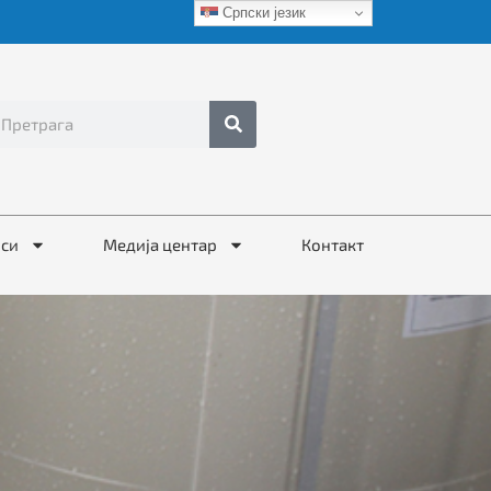
Српски језик
иси
Медија центар
Контакт