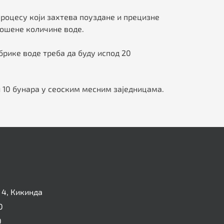
роцесу који захтева поуздане и прецизне
ошене количине воде.
брике воде треба да буду испод 20
и 10 бунара у сеоским месним заједницама.
4, Кикинда
0
0