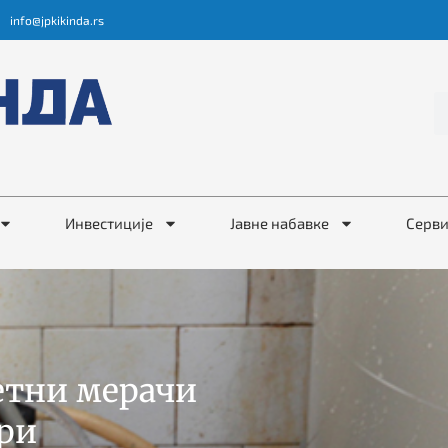
info@jpkikinda.rs
Инвестиције
Јавне набавке
Серв
етни мерачи
ори