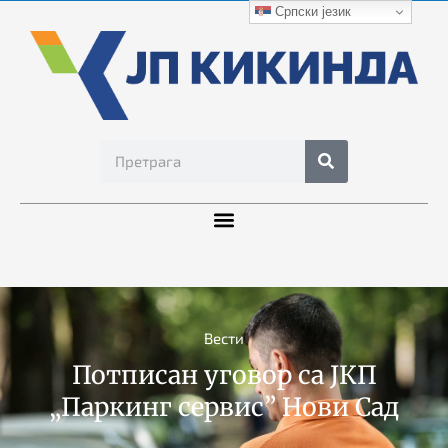
Српски језик
Вести
Потписан уговор са ЈКП
„Паркинг сервис” Нови Сад