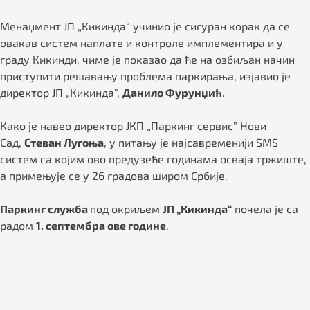
Менаџмент ЈП „Кикинда“ учинио је сигуран корак да се
овакав систем наплате и контроле имплементира и у
граду Кикинди, чиме је показао да ће на озбиљан начин
приступити решавању проблема паркирања, изјавио је
директор ЈП „Кикинда“,
Данило Фурунџић
.
Како је навео директор ЈКП „Паркинг сервис” Нови
Сад,
Стеван Лугоња
, у питању је најсавременији SMS
систем са којим ово предузеће годинама осваја тржиште,
а примењује се у 26 градова широм Србије.
Паркинг служба
под окриљем
ЈП „Кикинда“
почела је са
радом
1. септембра ове године
.