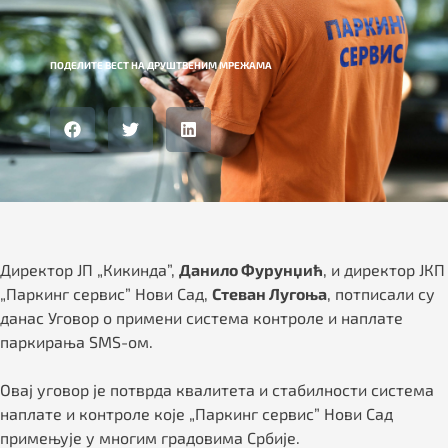
ПОДЕЛИТЕ ВЕСТ НА ДРУШТВЕНИМ МРЕЖАМА
Директор ЈП „Кикинда”,
Данило Фурунџић
, и директор ЈКП
„Паркинг сервис” Нови Сад,
Стеван Лугоња
, потписали су
данас Уговор о примени система контроле и наплате
паркирања SMS-ом.
Овај уговор је потврда квалитета и стабилности система
наплате и контроле које „Паркинг сервис” Нови Сад
примењује у многим градовима Србије.