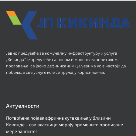
Јавно предузеће за комуналну инфраструктуру и услуге
„Кикинда“ је предузеће са новом и модерном политиком
пословања, са јасно дефинисаним циљевима које настоји да
побољша све услуге које се пружају корисницима.
Актуелности
Потврђена појава афричке куге свиња у близини
Кикинде – сви власници морају применити прописане
мере заштите!