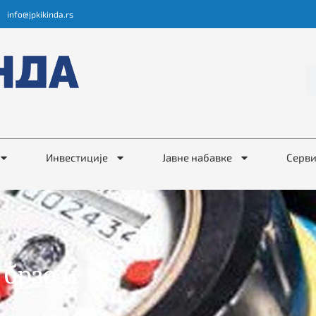
info@jpkikinda.rs
Инвестиције
Јавне набавке
Серв
 брзо и