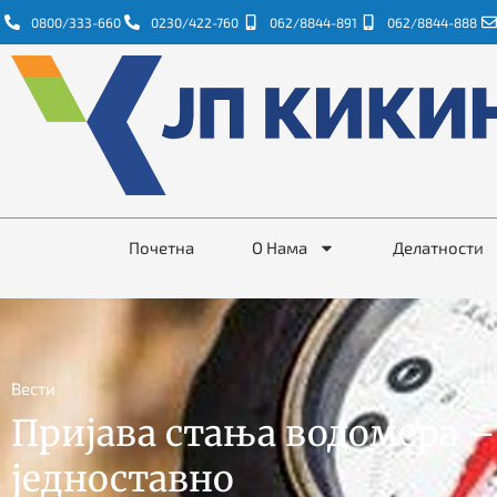
0800/333-660
0230/422-760
062/8844-891
062/8844-888
Почетна
О Нама
Делатности
Вести
Пријава стања водомера –
једноставно