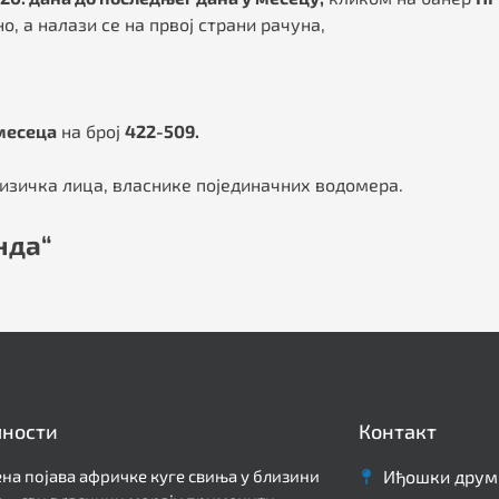
, а налази се на првој страни рачуна,
 месеца
на број
422-509.
изичка лица, власнике појединачних водомера.
нда“
лности
Контакт
на појава афричке куге свиња у близини
Иђошки друм 