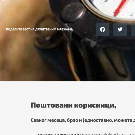
ПОДЕЛИТЕ ВЕСТ НА ДРУШТВЕНИМ МРЕЖАМА
Поштовани корисници,
Сваког месеца, брзо и једноставно, можете
путем апликације на сајту
jpkikinda.rs, од