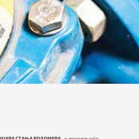
ИЈАВА СТАЊА ВОДОМЕРА
, и лозинке која