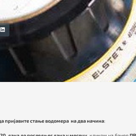
 да пријавите стање водомера на два начина
:
20. дана до последњег дана у месецу,
кликом на банер
ПР