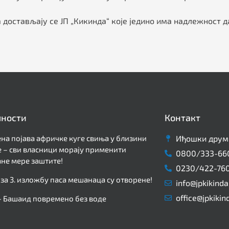
а достављају се ЈП „Кикинда“ које једино има надлежност 
лности
Контакт
на појава афричке куге свиња у близини
Иђошки друм 
 – сви власници морају применити
0800/333-66
не мере заштите!
0230/422-76
 за 3. изложбу паса мешанаца су отворене!
info@jpkikinda
office@jpkikin
– Башаид повремено без воде