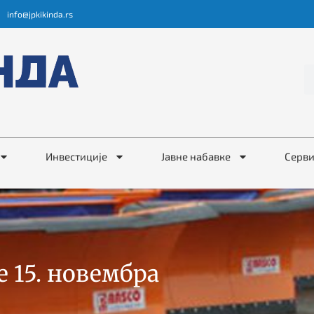
info@jpkikinda.rs
Инвестиције
Јавне набавке
Серв
 15. новембра