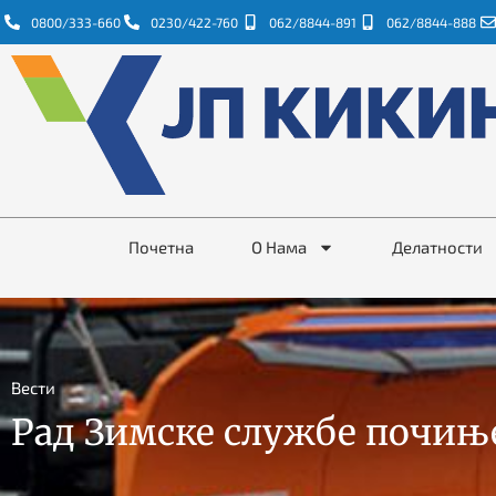
0800/333-660
0230/422-760
062/8844-891
062/8844-888
Почетна
О Нама
Делатности
Вести
Рад Зимске службе почиње