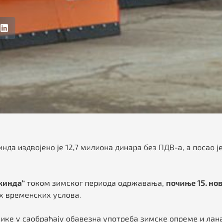
да издвојено је 12,7 милиона динара без ПДВ-а, а посао 
кинда“
током зимског периода одржавања,
почиње 15. но
их временских услова.
снике у саобраћају обавезна употреба зимске опреме и ла