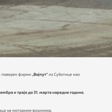
је поверен фирми
„Војпут“
из Суботице као
вембра и траје до 31. марта наредне године
,
наца на моторним возилима.