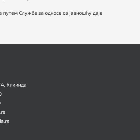
да путем Службе за односе са јавношћу даје
4, Кикинда
0
0
.rs
da.rs