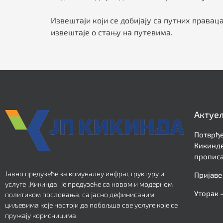
Извештаји који се добијају са путних правац
извештаје о стању на путевима.
Актуе
Потврђе
Кикинде
прописа
Јавно предузеће за комуналну инфраструктуру и
Пријаве
услуге „Кикинда“ је предузеће са новом и модерном
Уторак 
политиком пословања, са јасно дефинисаним
циљевима које настоји да побољша све услуге које се
пружају корисницима.