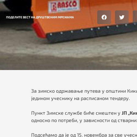
ПОДЕЛИТЕ ВЕСТ НА ДРУШТВЕНИМ МРЕЖАМА
За зимско одржавање путева у општини Кикин
једином учеснику на расписаном тендеру.
Пункт Зимске службе биће смештен у
ЈП „Ки
односно по потреби, у зависности од стварн
Подсећамо да је од 15. новембра за све уче