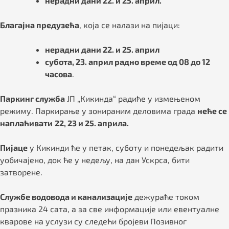
нерадни дани 22. и 25. април.
Благајна предузећа
, која се налази на пијаци:
нерадни дани 22. и 25. април
субота, 23. април радно време од 08 до 12
часова
.
Паркинг служба
ЈП „Кикинда“ радиће у измењеном
режиму. Паркирање у зонираним деловима града
неће се
наплаћивати
22, 23 и 25. априла.
Пијаце
у Кикинди ће у петак, суботу и понедељак радити
уобичајено, док ће у недељу, на дан Ускрса, бити
затворене.
Службе водовода и канализације
дежураће током
празника 24 сата, а за све информације или евентуалне
кварове на услузи су следећи бројеви Позивног