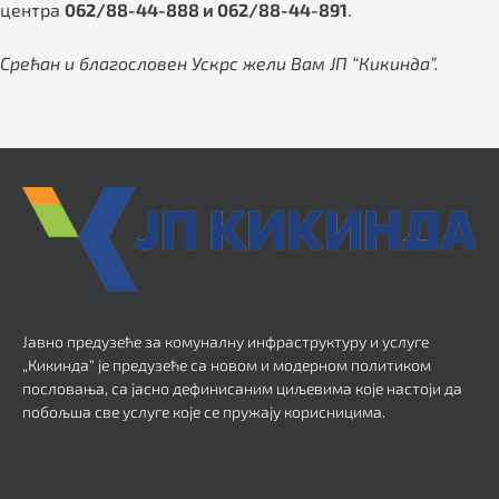
центра
062/88-44-888 и 062/88-44-891
.
Срећан и благословен Ускрс жели Вам ЈП “Кикинда”.
Јавно предузеће за комуналну инфраструктуру и услуге
„Кикинда“ је предузеће са новом и модерном политиком
пословања, са јасно дефинисаним циљевима које настоји да
побољша све услуге које се пружају корисницима.