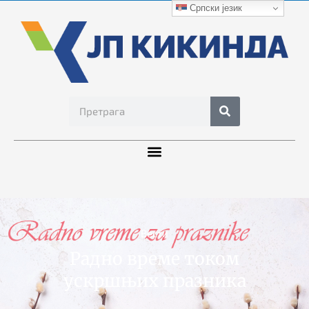
Српски језик
Вести
Радно време током
ускршњих празника