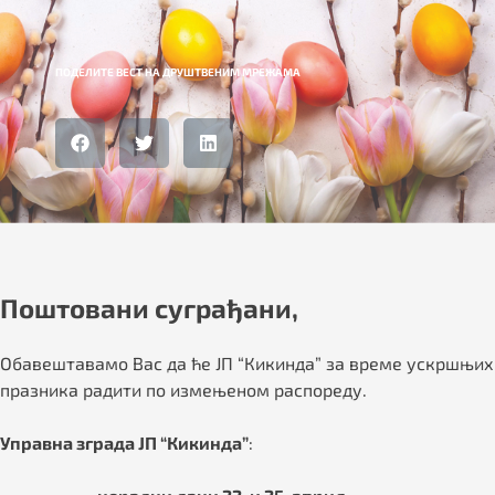
ПОДЕЛИТЕ ВЕСТ НА ДРУШТВЕНИМ МРЕЖАМА
Поштовани суграђани,
Обавештавамо Вас да ће ЈП “Кикинда” за време ускршњих
празника радити по измењеном распореду.
Управна зграда ЈП “Кикинда”
: