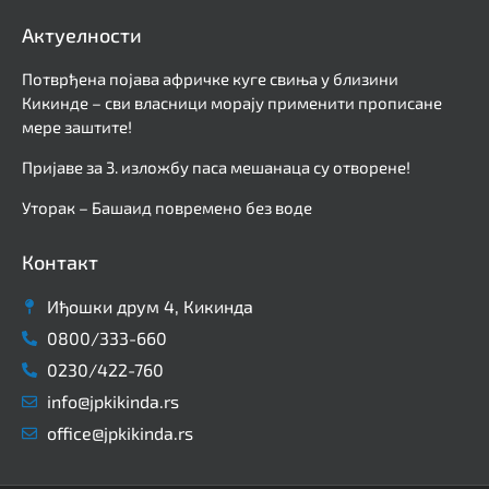
Актуелности
Потврђена појава афричке куге свиња у близини
Кикинде – сви власници морају применити прописане
мере заштите!
Пријаве за 3. изложбу паса мешанаца су отворене!
Уторак – Башаид повремено без воде
Контакт
Иђошки друм 4, Кикинда
0800/333-660
0230/422-760
info@jpkikinda.rs
office@jpkikinda.rs