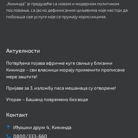
„Кикинда“ је предузеће са новом и модерном политиком
пословања, са јасно дефинисаним циљевима које настоји да
побољша све услуге које се пружају корисницима.
Актуелности
Потврђена појава афричке куге свиња у близини
Кикинде – сви власници морају применити прописане
мере заштите!
Пријаве за 3. изложбу паса мешанаца су отворене!
Уторак – Башаид повремено без воде
Контакт
Иђошки друм 4, Кикинда
0800/333-660