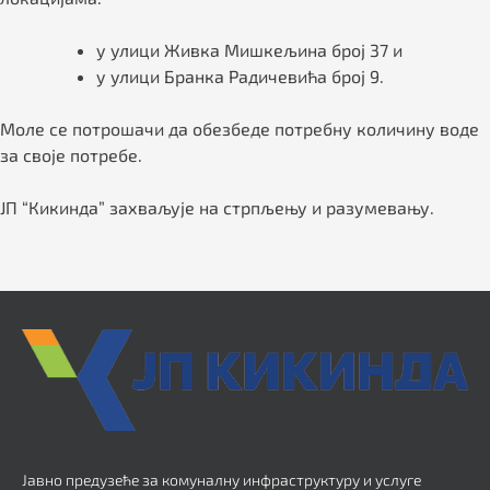
у улици Живка Мишкељина број 37 и
у улици Бранка Радичевића број 9.
Моле се потрошачи да обезбеде потребну количину воде
за своје потребе.
ЈП “Кикинда” захваљује на стрпљењу и разумевању.
Јавно предузеће за комуналну инфраструктуру и услуге