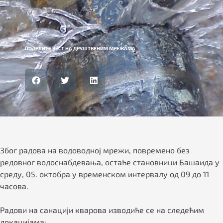
ПОДЕЛИТЕ ВЕСТ НА ДРУШТВЕНИМ МРЕЖАМА
Због радова на водоводној мрежи, повремено без
редовног водоснабдевања, остаће становници Башаида у
среду, 05. октобра у временском интервалу од 09 до 11
часова.
Радови на санацији кварова изводиће се на следећим
локацијама: