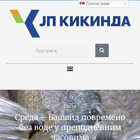
Српски језик
Вести
Среда – Башаид повремено
без воде у преподневним
часовима