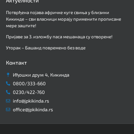
Актуелности
Потврђена појава афричке куге свиња у близини
Кикинде – сви власници морају применити прописане
мере заштите!
Пријаве за 3. изложбу паса мешанаца су отворене!
Уторак – Башаид повремено без воде
Контакт
Иђошки друм 4, Кикинда
0800/333-660
0230/422-760
info@jpkikinda.rs
office@jpkikinda.rs