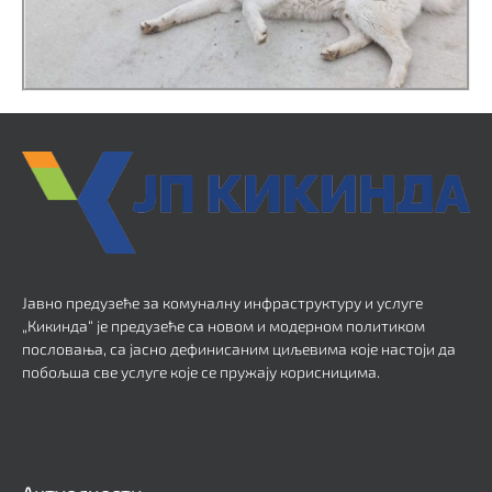
Јавно предузеће за комуналну инфраструктуру и услуге
„Кикинда“ је предузеће са новом и модерном политиком
пословања, са јасно дефинисаним циљевима које настоји да
побољша све услуге које се пружају корисницима.