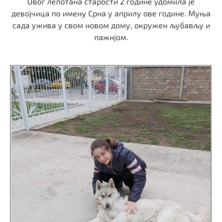
Овог лепотана старости 2 године удомила је
девојчица по имену Срна у априлу ове године. Муња
сада ужива у свом новом дому, окружен љубављу и
пажнјом.