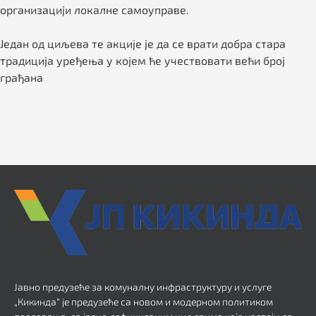
организацији локалне самоуправе.
Један од циљева те акције је да се врати добра стара
традиција уређења у којем ће учествовати већи број
грађана
Јавно предузеће за комуналну инфраструктуру и услуге
„Кикинда“ је предузеће са новом и модерном политиком