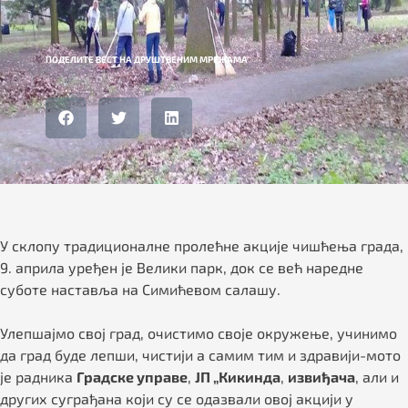
ПОДЕЛИТЕ ВЕСТ НА ДРУШТВЕНИМ МРЕЖАМА
У склопу традиционалне пролећне акције чишћења града,
9. априла уређен је Велики парк, док се већ наредне
суботе наставља на Симићевом салашу.
Улепшајмо свој град, очистимо своје окружење, учинимо
да град буде лепши, чистији а самим тим и здравији-мото
је радника
Градске управе
,
ЈП „Кикинда
,
извиђача
, али и
других суграђана који су се одазвали овој акцији у