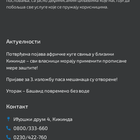
пословања, са јасно дефинисаним циљевима које настоји да
побољша све услуге које се пружају корисницима.
Актуелности
Потврђена појава афричке куге свиња у близини
Кикинде – сви власници морају применити прописане
мере заштите!
Пријаве за 3. изложбу паса мешанаца су отворене!
Уторак – Башаид повремено без воде
Контакт
Иђошки друм 4, Кикинда
0800/333-660
0230/422-760