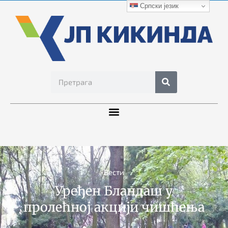
Српски језик
Вести
Уређен Бландаш у
пролећној акцији чишћења