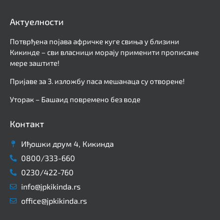
Актуелности
Потврђена појава афричке куге свиња у близини
Кикинде – сви власници морају применити прописане
мере заштите!
Пријаве за 3. изложбу паса мешанаца су отворене!
Уторак – Башаид повремено без воде
Контакт
Иђошки друм 4, Кикинда
0800/333-660
0230/422-760
info@jpkikinda.rs
office@jpkikinda.rs