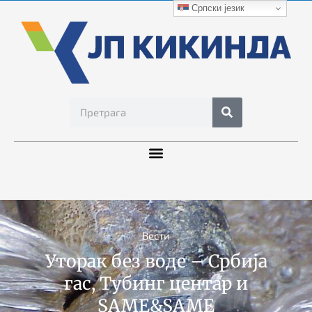
Српски језик
Вести
Уторак без воде – Србија
гас, Тубинг центар и
SAME&SAME