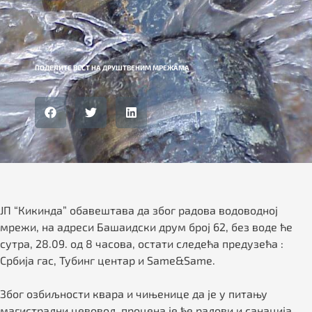
ПОДЕЛИТЕ ВЕСТ НА ДРУШТВЕНИМ МРЕЖАМА
ЈП “Кикинда” обавештава да због радова водоводној
мрежи, на адреси Башаидски друм број 62, без воде ће
сутра, 28.09. од 8 часова, остати следећа предузећа :
Србија гас, Тубинг центар и Same&Same.
Због озбиљности квара и чињенице да је у питању
магистрални цевовод, процена је ће радови и санација