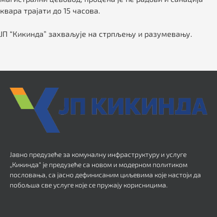
квара трајати до 15 часова.
ЈП “Кикинда” захваљује на стрпљењу и разумевању.
Јавно предузеће за комуналну инфраструктуру и услуге
„Кикинда“ је предузеће са новом и модерном политиком
пословања, са јасно дефинисаним циљевима које настоји да
побољша све услуге које се пружају корисницима.