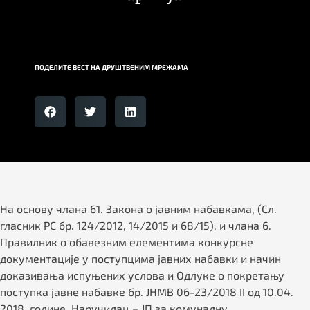
ПОДЕЛИТЕ ВЕСТ НА ДРУШТВЕНИМ МРЕЖАМА
На основу члана 61. Закона о јавним набавкама, (Сл.
гласник РС бр. 124/2012, 14/2015 и 68/15). и члана 6.
Правилник о обавезним елементима конкурсне
документације у поступцима јавних набавки и начин
доказивања испуњених услова и Одлуке о покретању
поступка јавне набавке бр. ЈНМВ 06-23/2018 II од 10.04.
2018. године, Наручилац – ЈП за комуналну