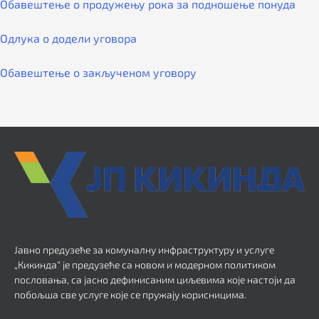
Обавештење о продужењу рока за подношење понуда
Одлука о додели уговора
Обавештење о закљученом уговору
Јавно предузеће за комуналну инфраструктуру и услуге
„Кикинда“ је предузеће са новом и модерном политиком
пословања, са јасно дефинисаним циљевима које настоји да
побољша све услуге које се пружају корисницима.