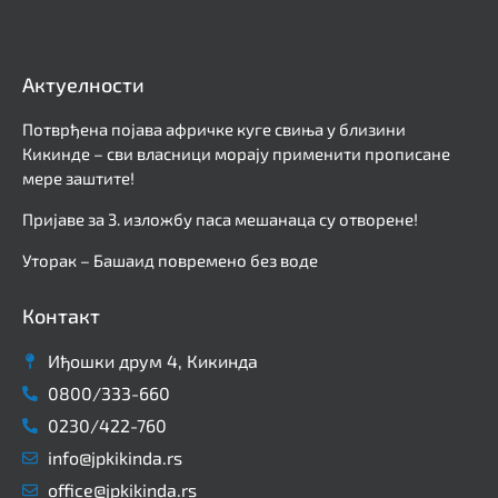
Актуелности
Потврђена појава афричке куге свиња у близини
Кикинде – сви власници морају применити прописане
мере заштите!
Пријаве за 3. изложбу паса мешанаца су отворене!
Уторак – Башаид повремено без воде
Контакт
Иђошки друм 4, Кикинда
0800/333-660
0230/422-760
info@jpkikinda.rs
office@jpkikinda.rs