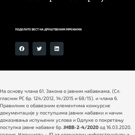
ПОДЕЛИТЕ ВЕСТ НА ДРУШТВЕНИМ МРЕЖАМА
На основу члана 61. Закона о јавним набавкама, (Сл.
гласник РС бр. 124/2012, 14/2015 и 68/15). и члана 6.
Правилник о обавезним елементима конкурсне
документације у поступцима јавних набавки и начин
доказивања испуњених услова и Одлуке о покретању
поступка јавне набавке бр.
ЈНВВ-2-4/2020
од 16.03.2020.
године, Наручилац – ЈП за комуналну инфраструктуру и