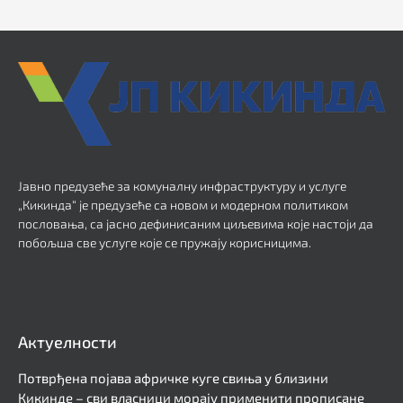
Јавно предузеће за комуналну инфраструктуру и услуге
„Кикинда“ је предузеће са новом и модерном политиком
пословања, са јасно дефинисаним циљевима које настоји да
побољша све услуге које се пружају корисницима.
Актуелности
Потврђена појава афричке куге свиња у близини
Кикинде – сви власници морају применити прописане