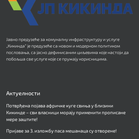
Јавно предузеће за комуналну инфраструктуру и услуге
„Кикинда“ је предузеће са новом и модерном политиком
пословања, са јасно дефинисаним циљевима које настоји да
побољша све услуге које се пружају корисницима.
Актуелности
Потврђена појава афричке куге свиња у близини
Кикинде – сви власници морају применити прописане
мере заштите!
Пријаве за 3. изложбу паса мешанаца су отворене!