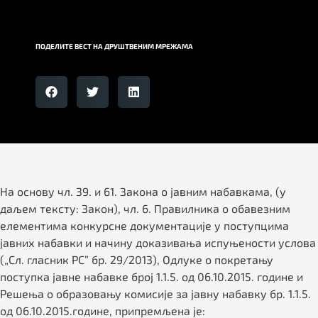
ПОДЕЛИТЕ ВЕСТ НА ДРУШТВЕНИМ МРЕЖАМА
На основу чл. 39. и 61. Закона о јавним набавкама, (у
даљем тексту: Закон), чл. 6. Правилника о обавезним
елементима конкурсне документације у поступцима
јавних набавки и начину доказивања испуњености услова
(„Сл. гласник РС” бр. 29/2013), Одлуке о покретању
поступка јавне набавке број 1.1.5. од 06.10.2015. године и
Решења о образовању комисије за јавну набавку бр. 1.1.5.
од 06.10.2015.године, припремљена је: