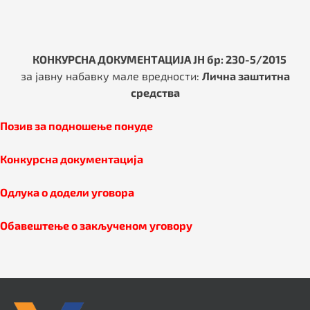
КОНКУРСНА ДОКУМЕНТАЦИЈА ЈН бр: 230-5/2015
за јавну набавку мале вредности:
Лична заштитна
средства
Позив за подношење понуде
Конкурсна документаци
ј
а
Одлука о додели уговора
Обавештење о закљученом уговору