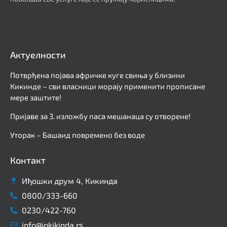
Актуелности
Потврђена појава афричке куге свиња у близини
Кикинде – сви власници морају применити прописане
мере заштите!
Пријаве за 3. изложбу паса мешанаца су отворене!
Уторак – Башаид повремено без воде
Контакт
Иђошки друм 4, Кикинда
0800/333-660
0230/422-760
info@jpkikinda.rs