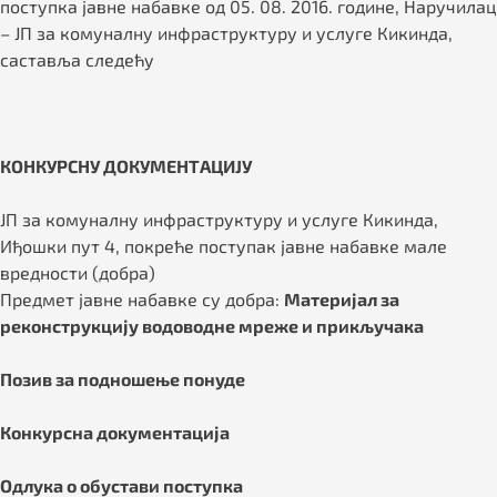
поступка јавне набавке од 05. 08. 2016. године, Наручилац
– ЈП за комуналну инфраструктуру и услуге Кикинда,
саставља следећу
КОНКУРСНУ ДОКУМЕНТАЦИЈУ
ЈП за комуналну инфраструктуру и услуге Кикинда,
Иђошки пут 4, покреће поступак јавне набавке мале
вредности (добра)
Предмет јавне набавке су добра:
Материјал за
реконструкцију водоводне мреже и прикључака
Позив за подношење понуде
Конкурсна документација
Одлука о обустави поступка