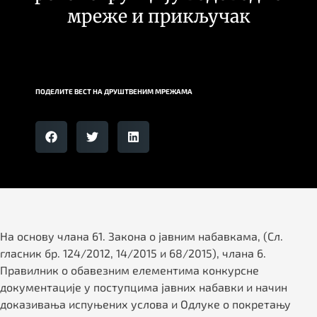
мреже и прикључак
ПОДЕЛИТЕ ВЕСТ НА ДРУШТВЕНИМ МРЕЖАМА
На основу члана 61. Закона о јавним набавкама, (Сл.
гласник бр. 124/2012, 14/2015 и 68/2015), члана 6.
Правилник о обавезним елементима конкурсне
документације у поступцима јавних набавки и начин
доказивања испуњених услова и Одлуке о покретању