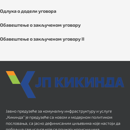
Одлука о додели уговора
Обавештење о закљученом уговору
Обавештење о закљученом уговору II
Јавно предузеће за комуналну инфраструктуру и услуге
„Кикинда“ је предузеће са новом и модерном политиком
пословања, са јасно дефинисаним циљевима које настоји да
побољша све услуге које се пружају корисницима.