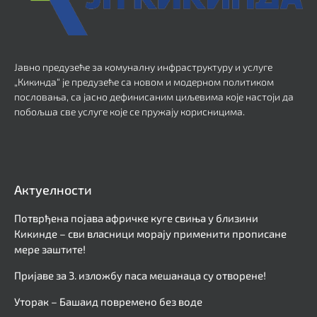
Јавно предузеће за комуналну инфраструктуру и услуге
„Кикинда“ је предузеће са новом и модерном политиком
пословања, са јасно дефинисаним циљевима које настоји да
побољша све услуге које се пружају корисницима.
Актуелности
Потврђена појава афричке куге свиња у близини
Кикинде – сви власници морају применити прописане
мере заштите!
Пријаве за 3. изложбу паса мешанаца су отворене!
Уторак – Башаид повремено без воде