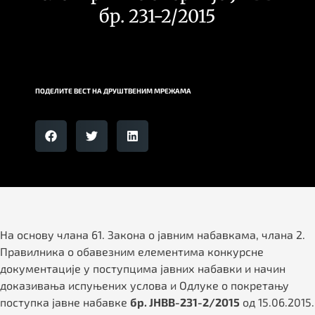
бр. 231-2/2015
ПОДЕЛИТЕ ВЕСТ НА ДРУШТВЕНИМ МРЕЖАМА
На основу члана 61. Закона о јавним набавкама, члана 2.
Правилникa о обавезним елементима конкурсне
документације у поступцима јавних набавки и начин
доказивања испуњених услова и Одлуке о покретању
поступка јавне набавке
бр. ЈНВВ-231-2/2015
од 15.06.2015.