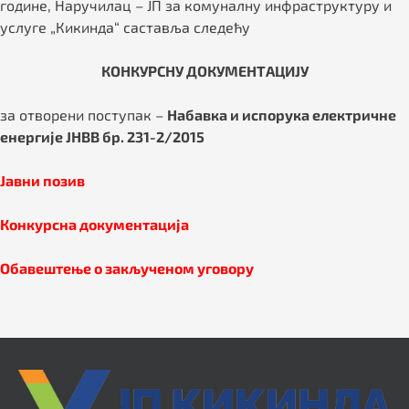
године, Наручилац – ЈП за комуналну инфраструктуру и
услуге „Кикинда“ саставља следећу
КОНКУРСНУ ДОКУМЕНТАЦИЈУ
за отворени поступак –
Набавка и испорука електричне
енергије ЈНВВ бр. 231-2/2015
Јавни позив
Конкурс
н
а документација
Обавештење о закљученом уговору