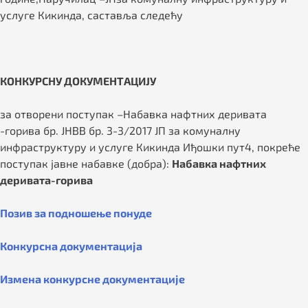
услуге Кикинда, саставља следећу
КОНКУРСНУ ДОКУМЕНТАЦИЈУ
за отворени поступак –Набавка нафтних деривата
-горива бр. ЈНВВ бр. 3-3/2017 ЈП за комуналну
инфраструктуру и услуге Кикинда Иђошки пут4, покреће
поступак јавне набавке (добра):
Набавка нафтних
деривата-горива
Позив за подношење понуде
Конкурсна документација
Измена конкурсне документације