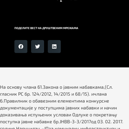
ПОДЕЛИТЕ ВЕСТ НА ДРУШТВЕНИМ МРЕЖАМА
На основу члана 61.Закона о јавним набавкама,(Сл.
гласник РС бр. 124/2012, 14/2015 и 68/15). ичлана
6.Правилник о обавезним елементима конкурсне
документације у поступцима јавних набавки и начин
доказивања испуњених условаи Одлуке о покретању
поступка јавне набавке бр.JНВВ-3-3/2017од 03. 02. 2017.
године,Наручилац –ЈПза комуналну инфраструктуру и