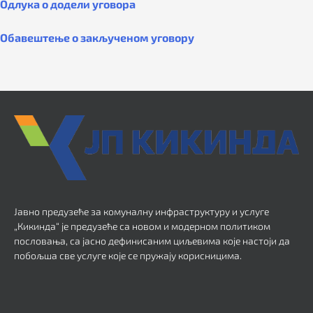
Одлука о додели уговора
Обавештење о закљученом уговору
Јавно предузеће за комуналну инфраструктуру и услуге
„Кикинда“ је предузеће са новом и модерном политиком
пословања, са јасно дефинисаним циљевима које настоји да
побољша све услуге које се пружају корисницима.