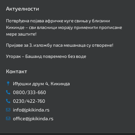
Актуелности
Потврђена појава афричке куге свиња у близини
Кикинде – сви власници морају применити прописане
мере заштите!
Пријаве за 3. изложбу паса мешанаца су отворене!
Уторак – Башаид повремено без воде
Контакт
Иђошки друм 4, Кикинда
0800/333-660
0230/422-760
info@jpkikinda.rs
office@jpkikinda.rs