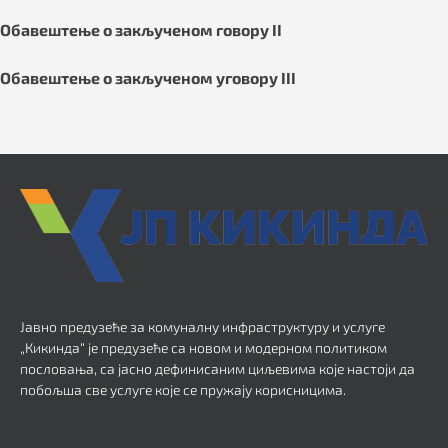
Обавештење о закљученом говору II
Обавештење о закљученом уговору III
Јавно предузеће за комуналну инфраструктуру и услуге
„Кикинда“ је предузеће са новом и модерном политиком
пословања, са јасно дефинисаним циљевима које настоји да
побољша све услуге које се пружају корисницима.