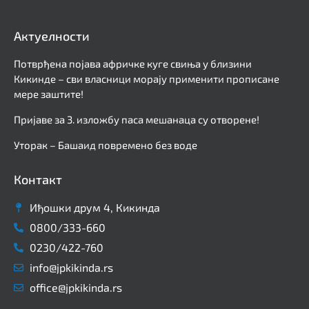
Актуелности
Потврђена појава афричке куге свиња у близини
Кикинде – сви власници морају применити прописане
мере заштите!
Пријаве за 3. изложбу паса мешанаца су отворене!
Уторак – Башаид повремено без воде
Контакт
Иђошки друм 4, Кикинда
0800/333-660
0230/422-760
info@jpkikinda.rs
office@jpkikinda.rs