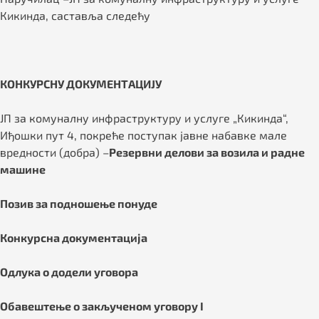
Кикинда, саставља следећу
КОНКУРСНУ ДОКУМЕНТАЦИЈУ
ЈП за комуналну инфраструктуру и услуге „Кикинда“,
Иђошки пут 4, покреће поступак јавне набавке мале
вредности (добра) –
Резервни делови за возила и радне
машине
Позив за подношење понуде
Конкурсна документација
Одлука о додели уговора
Обавештење о закљученом уговору I