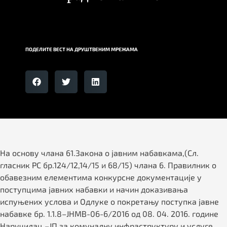
ПОДЕЛИТЕ ВЕСТ НА ДРУШТВЕНИМ МРЕЖАМА
На основу члана 61.Закона о јавним набавкама,(Сл.
гласник РС бр.124/12,14/15 и 68/15) члана 6. Правилник о
обавезним елементима конкурсне документације у
поступцима јавних набавки и начин доказивања
испуњених услова и Одлуке о покретању поступка јавне
набавке бр. 1.1.8–ЈНМВ-06-6/2016 од 08. 04. 2016. године
Наручилац –ЈП за комуналну инфраструктуру и услуге