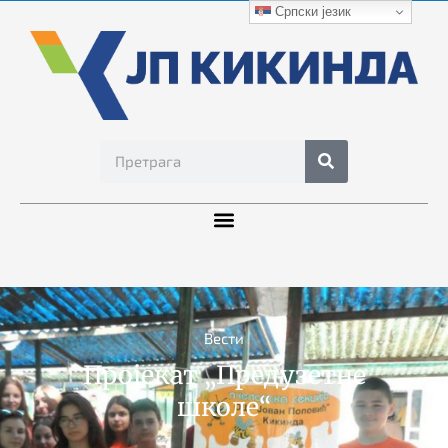
Српски језик
Вести
Пројекат „Предузетне
школе“