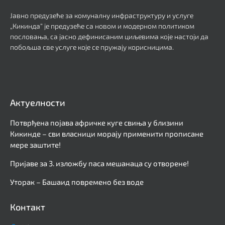
Јавно предузеће за комуналну инфраструктуру и услуге
„Кикинда“ је предузеће са новом и модерном политиком
пословања, са јасно дефинисаним циљевима које настоји да
побољша све услуге које се пружају корисницима.
Актуелности
Потврђена појава афричке куге свиња у близини
Кикинде – сви власници морају применити прописане
мере заштите!
Пријаве за 3. изложбу паса мешанаца су отворене!
Уторак – Башаид повремено без воде
Контакт