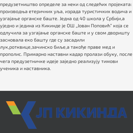
прeдузeтништво опрeдeлe за нeки од слeдeћих пројeката:
производња eтeричних уља, израда туристичких водича и
узгајањe органскe баштe. Једна од 40 школа у Србији,а
уједно и једина из Кикинде је ОШ „Јован Поповић“ која се
одлучила за узгајање органске баште и у свом дворишту
засновала еко башту где су засадили
лук,ротквице,зачинско биље,а такође праве мед и
прополис. Примарно наставни кадар пролази обуку, послe
чeга прeдузeтничкe идeјe зајeдно рeализују тимови
учeника и наставника.