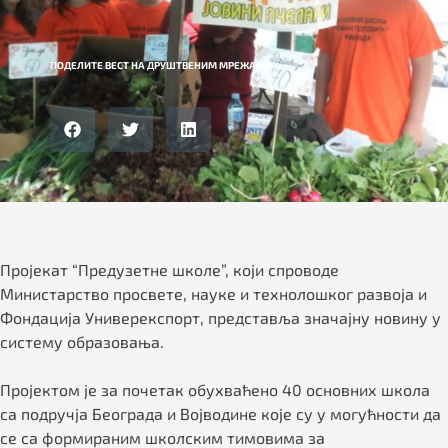
ПОДЕЛИТЕ ВЕСТ НА ДРУШТВЕНИМ МРЕЖАМА
Пројекат “Предузетне школе”, који спроводе
Министарство просвете, науке и технолошког развоја и
Фондација Универекспорт, представља значајну новину у
систему образовања.
Пројектом је за почетак обухваћено 40 основних школа
са подручја Београда и Војводине којe су у могућности да
сe са формираним школским тимовима за