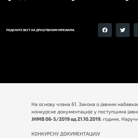
ПОДЕЛИТЕ ВЕСТ НА ДРУШТВЕНИМ МРЕЖАМА
На основу члана 61. Закона о јавним набавкам
конкурсне документације у поступцима јавн
ЈНМВ 06-5/2019 од 21.10.2019.
године, Наручи
КОНКУРСНУ ДОКУМЕНТАЦИЈУ