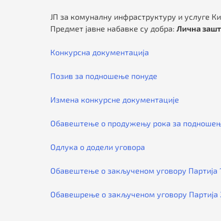
ЈП за комуналну инфраструктуру и услуге Ки
Предмет јавне набавке су добра:
Лична зашт
Конкурсна документација
Позив за подношење понуде
Измена конкурсне документације
Обавештење о продужењу рока за подношењ
Одлука о додели уговора
Обавештење о закљученом уговору Партија 
Обавешрење о закљученом уговору Партија 