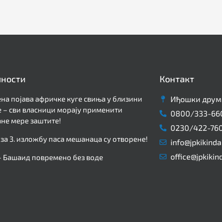
лности
Контакт
на појава афричке куге свиња у близини
Иђошки друм 
 – сви власници морају применити
0800/333-66
не мере заштите!
0230/422-76
 за 3. изложбу паса мешанаца су отворене!
info@jpkikinda
office@jpkikin
– Башаид повремено без воде