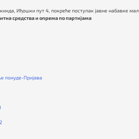
кинда, Иђошки пут 4, покреће поступак јавне набавке мал
итна средства и опрема по партијама
е понуде-Пријава
1
2