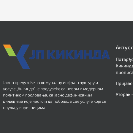
Актуе
Потврђе
Кикинде
прописа
Јавно предузеће за комуналну инфраструктуру и
Пријаве
услуге „Кикинда“ је предузеће са новом и модерном
Уторак 
политиком пословања, са јасно дефинисаним
циљевима које настоји да побољша све услуге које се
пружају корисницима.