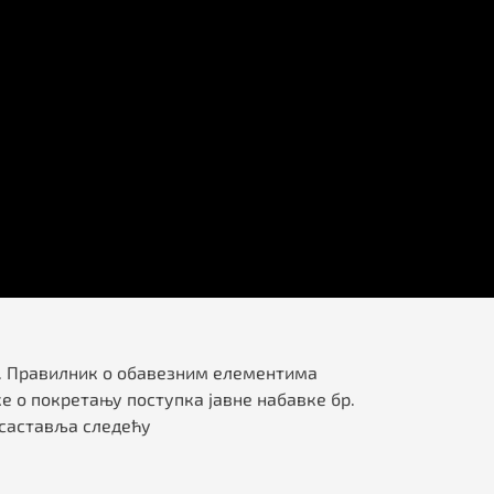
а 6. Правилник о обавезним елементима
 о покретању поступка јавне набавке бр.
 саставља следећу