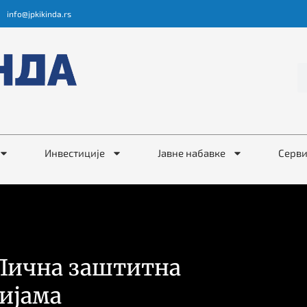
info@jpkikinda.rs
Инвестиције
Јавне набавке
Серв
 Лична заштитна
тијама