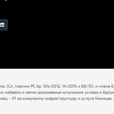
а, (Сл. гласник РС бр. 124/2012, 14/2015 и 68/15). и члан
их набавки и начин доказивања испуњених услова и Одлуке
лац – ЈП за комуналну инфраструктуру и услуге Кикинда,