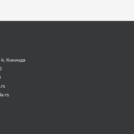
4, Кикинда
0
0
.rs
da.rs