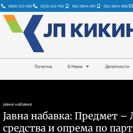
0800/333-660
0230/422-760
062/8844-891
062/8844-888
Почетна
О Нама
Делатности
јавне набавке
Јавна набавка: Предмет –
средствa и опрема по пар