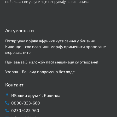
побољша све услуге које се пружају корисницима.
Актуелности
Потврђена појава афричке куге свиња у близини
Кикинде – сви власници морају применити прописане
мере заштите!
Пријаве за 3. изложбу паса мешанаца су отворене!
Уторак – Башаид повремено без воде
Контакт
Иђошки друм 4, Кикинда
0800/333-660
0230/422-760