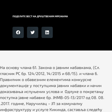
ПОДЕЛИТЕ ВЕСТ НА ДРУШТВЕНИМ МРЕЖАМА
На основу члана 61. Закона о јавним набавкама, (Сл.
гласник РС бр. 124/2012, 14/2015 и 68/15). и члана 6.
Правилник о обавезним елементима конкурсне
документације у поступцима јавних набавки и начин
доказивања испуњених услова и Одлуке о покретању
поступка јавне набавке бр. JНМВ-05-13/2017 од 08. 08.
.2017. године, Наручилац – ЈП за комуналну
инфраструктуру и услуге Кикинда, саставља следећу