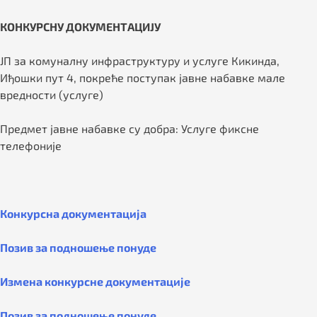
КОНКУРСНУ ДОКУМЕНТАЦИЈУ
ЈП за комуналну инфраструктуру и услуге Кикинда,
Иђошки пут 4, покреће поступак јавне набавке мале
вредности (услуге)
Предмет јавне набавке су добра: Услуге фиксне
телефоније
Конкурсна документација
Позив за подношење понуде
Измена конкурсне документације
Позив за подношење понуде