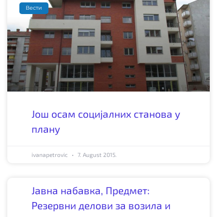
Вести
Још осам социјалних станова у
плану
ivanapetrovic
7. August 2015.
Јавна набавка, Предмет:
Резервни делови за возила и