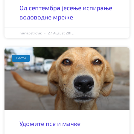
Од септембра јесење испирање
водоводне мреже
ivanapetrovic
27. August 2015.
Вести
Удомите псе и мачке