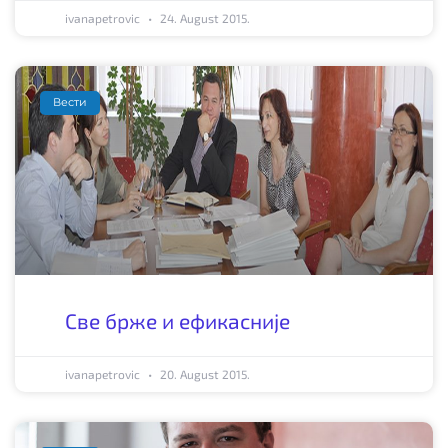
ivanapetrovic
24. August 2015.
Вести
Све брже и ефикасније
ivanapetrovic
20. August 2015.