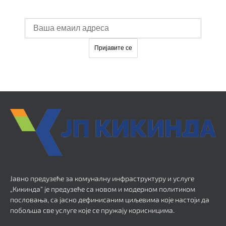
Јавно предузеће за комуналну инфраструктуру и услуге
„Кикинда“ је предузеће са новом и модерном политиком
пословања, са јасно дефинисаним циљевима које настоји да
побољша све услуге које се пружају корисницима.