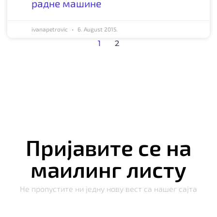
радне машине
ivanapetrovic
6. August 2015.
1
2
Пријавите се на
маилинг листу
Не пропустите ни једну нову вест са нашег сајта