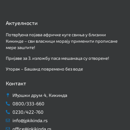
Актуелности
Потврђена појава афричке куге свиња у близини
Кикинде – сви власници морају применити прописане
мере заштите!
Пријаве за 3. изложбу паса мешанаца су отворене!
Уторак – Башаид повремено без воде
Контакт
Иђошки друм 4, Кикинда
0800/333-660
0230/422-760
info@jpkikinda.rs
office@jpkikinda.rs