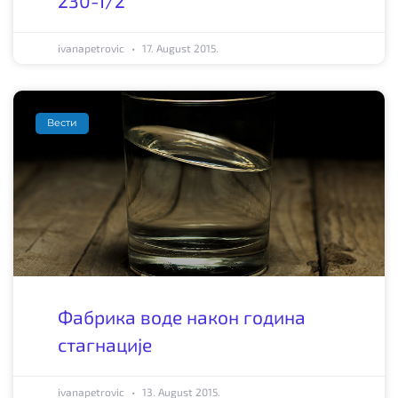
230-1/2
ivanapetrovic
17. August 2015.
Вести
Фабрика воде након година
стагнације
ivanapetrovic
13. August 2015.