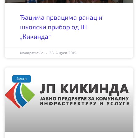
Ђацима првацима ранац и
школски прибор од ЈП
„Кикинда“
ivanapetrovic
28. August 2015.
Вести