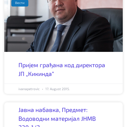
Вести
Пријем грађана код директора
ЈП „Кикинда“
ivanapetrovic
17. August 2015.
Јавна набавка, Предмет:
Водоводни материјал ЈНМВ