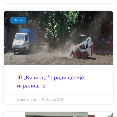
Вести
ЈП „Кикинда“ гради дечије
игралиште
ivanapetrovic
11. August 2015.